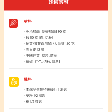
預備食材
材料
免治豬肉 [剁碎豬肉] 90 克
蝦 50 克 [肉, 切粒]
紹菜/黃芽白/津白/大白菜 150 克
雲吞皮 12 塊
中國芹菜 [切粒, 隨意]
辣椒 [紅色, 切粒, 隨意]
醃料
李錦記舊庄特級蠔油 1 湯匙
粟粉 1/2 湯匙
糖 1/2 茶匙