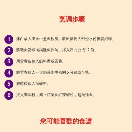
烹調步驟
津白放入沸水中煮至軟身，取出擠乾大部份水份後切細碎。
將豬肉及蝦肉與醃料拌勻，拌入津白分成 12 份。
用雲吞皮包入餡料做成雲吞。
將雲吞放入一大鍋沸水中煮約 5 分鐘或至熟。
瀝乾後放入深碟中。
拌入調味料，灑上芹菜及紅辣椒粒，趁熱進食。
您可能喜歡的食譜