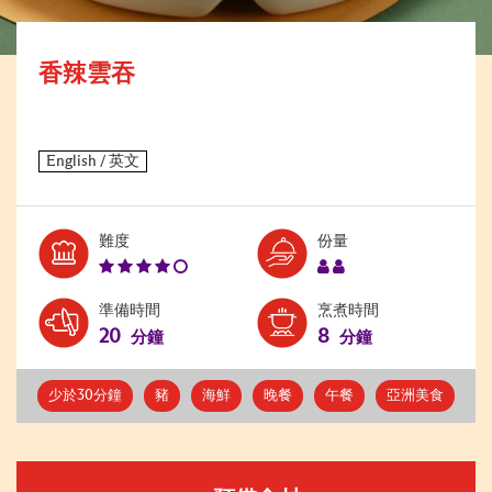
香辣雲吞
Level:
Serves:
難度
份量
4
2
準備時間
烹煮時間
20
8
分鐘
分鐘
少於30分鐘
豬
海鮮
晚餐
午餐
亞洲美食