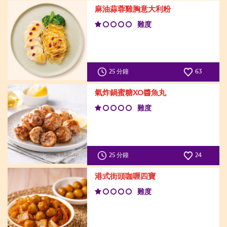
麻油蒜蓉雞胸意大利粉
難度
25 分鐘
63
氣炸鍋蜜糖XO醬魚丸
難度
25 分鐘
24
港式街頭咖喱四寶
難度