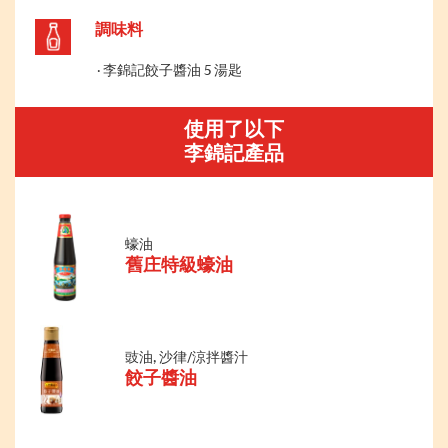
調味料
李錦記餃子醬油 5 湯匙
使用了以下
李錦記產品
蠔油
舊庄特級蠔油
豉油, 沙律/涼拌醬汁
餃子醬油