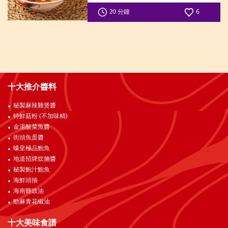
20 分鐘
6
十大推介醬料
秘製麻辣雞煲醬
特鮮菇粉 (不加味精)
金湯酸菜魚醬
街頭魚蛋醬
蠔皇極品鮑魚
地道招牌炆腩醬
秘製鮑汁鮑魚
海鮮頭抽
海南雞豉油
勁麻青花椒油
十大美味食譜