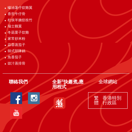
蠔油薯仔炆雞翼
香煎牛仔骨
柱侯羊腩炆枝竹
瑞士雞翼
冬菇栗子炆雞
家常炒米粉
蒜蓉蒸茄子
韓式部隊鍋
魚香茄子
豉汁蒸排骨
聯絡我們
全新「快趣煮」應
全球網站
用程式
繁
香港特別
體
行政區