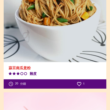
蒜豆南瓜意粉
難度
Difficulty
Level:3
20
分鐘
1