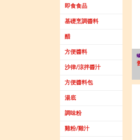
即食食品
基礎烹調醬料
醋
方便醬料
沙律/涼拌醬汁
方便醬料包
湯底
調味粉
雞粉/雞汁