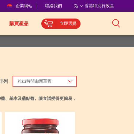
企業網站
聯絡我們
香港特別行政區
購買產品
立即選購
排列
推出時間由新至舊
O醬、基本及蘸點醬。讓食譜變得更簡易，