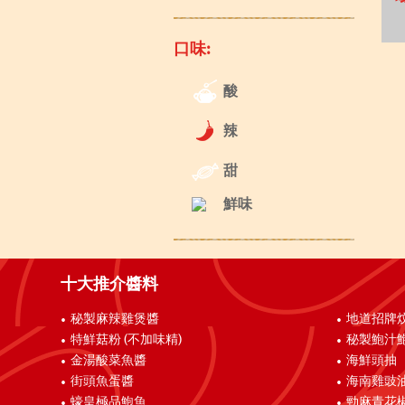
口味:
酸
辣
甜
鮮味
十大推介醬料
秘製麻辣雞煲醬
地道招牌
特鮮菇粉 (不加味精)
秘製鮑汁
金湯酸菜魚醬
海鮮頭抽
街頭魚蛋醬
海南雞豉
蠔皇極品鮑魚
勁麻青花