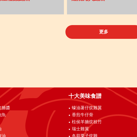
更多
十大美味食譜
炆腩醬
蠔油薯仔炆雞翼
鮑魚
香煎牛仔骨
柱侯羊腩炆枝竹
油
瑞士雞翼
椒油
冬菇栗子炆雞