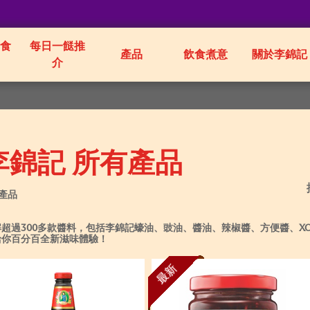
食
每日一餸推
產品
飲食煮意
關於李錦記
介
李錦記 所有產品
 產品
解超過300多款醬料，包括李錦記蠔油、豉油、醬油、辣椒醬、方便醬、X
給你百分百全新滋味體驗！
最新