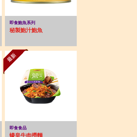
即食鮑魚系列
秘製鮑汁鮑魚
最新
即食食品
蠔皇牛肉撈麵