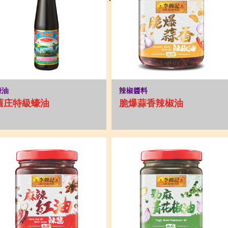
蠔油
辣椒醬料
舊庄特級蠔油
脆爆蒜香辣椒油