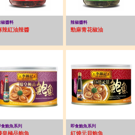
辣椒醬料
辣椒醬料
麻辣紅油辣醬
勁麻青花椒油
即食鮑魚系列
即食鮑魚系列
蠔皇極品鮑魚
紅燒元貝鮑魚