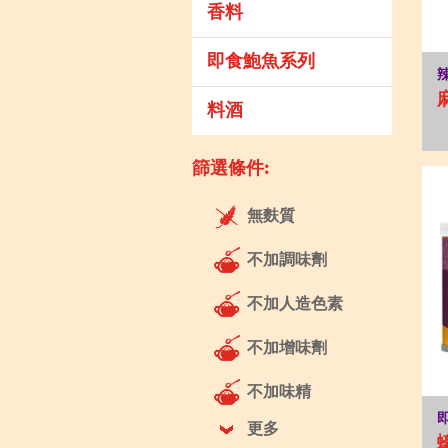
香料
即食鮑魚系列
料酒
篩選條件:
無麩質
不加調味劑
不加人造色素
不加增味劑
不加味精
更多