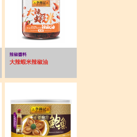
辣椒醬料
大辣蝦米辣椒油