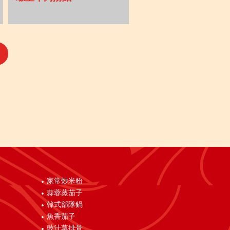
家常炒米粉
蒜蓉蒸茄子
韓式部隊鍋
魚香茄子
豉汁蒸排骨