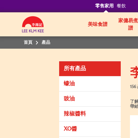
零售家用
餐飲
家傭易煮
美味食譜
譜
首頁
產品
所有產品
蠔油
156
豉油
了
帶
辣椒醬料
XO醬