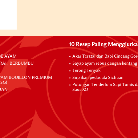
10 Resep Paling Menggiurk
E AYAM
Akar Teratai dan Babi Cincang Go
RAH BERBUMBU
Sayap ayam rebus dengan kentang
Terong Teriyaki
YAM BOUILLON PREMIUM
Sup ikan pedas ala Sichuan
SG)
Potongan Tenderloin Sapi Tumis 
JAN
Saus XO