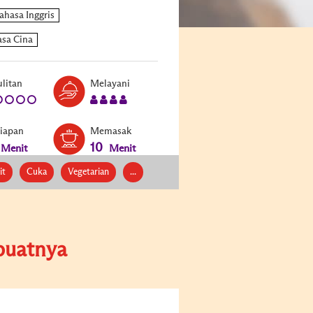
Level:
Serves:
litan
Melayani
1
4
siapan
Memasak
10
Menit
Menit
it
Cuka
Vegetarian
...
uatnya