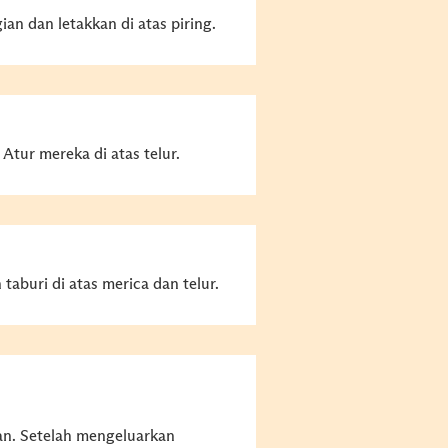
an dan letakkan di atas piring.
 Atur mereka di atas telur.
aburi di atas merica dan telur.
an. Setelah mengeluarkan