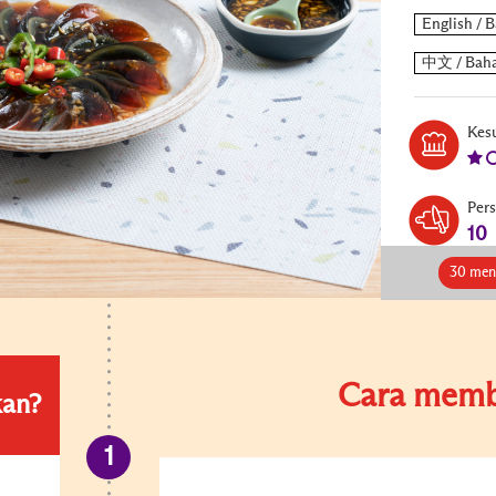
Kesu
Per
10
30 men
Cara memb
kan?