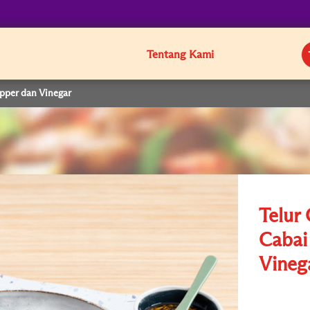
Tentang Kami
epper dan Vinegar
Telur
Cabai
Vineg