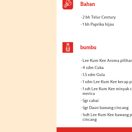
Bahan
2 bh Telur Century
1 bh Paprika hijau
bumbu
Lee Kum Kee Aroma piliha
4 sdm Cuka
1.5 sdm Gula
1 sdm Lee Kum Kee kecap 
1 sdt Lee Kum Kee minyak 
merica
5gr cabai
5gr Daun bawang cincang
1sdt Lee Kum Kee bawang p
cincang