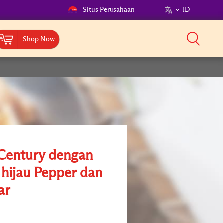
Situs Perusahaan
ID
Shop Now
 Century dengan
 hijau Pepper dan
ar