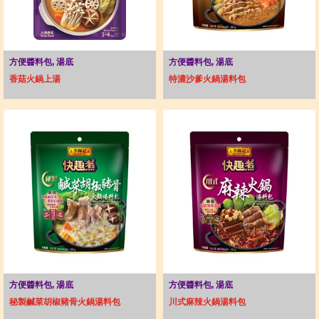
方便醬料包, 湯底
方便醬料包, 湯底
香菇火鍋上湯
特濃沙爹火鍋湯料包
方便醬料包, 湯底
方便醬料包, 湯底
秘製鹹菜胡椒豬骨火鍋湯料包
川式麻辣火鍋湯料包