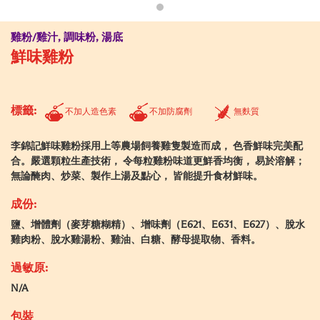
雞粉/雞汁, 調味粉, 湯底
鮮味雞粉
標籤:
不加人造色素
不加防腐劑
無麩質
李錦記鮮味雞粉採用上等農場飼養雞隻製造而成， 色香鮮味完美配
合。嚴選顆粒生產技術， 令每粒雞粉味道更鮮香均衡， 易於溶解；
無論醃肉、炒菜、製作上湯及點心， 皆能提升食材鮮味。
成份:
鹽、增體劑（麥芽糖糊精）、增味劑（E621、E631、E627）、脫水
雞肉粉、脫水雞湯粉、雞油、白糖、酵母提取物、香料。
過敏原:
N/A
包裝