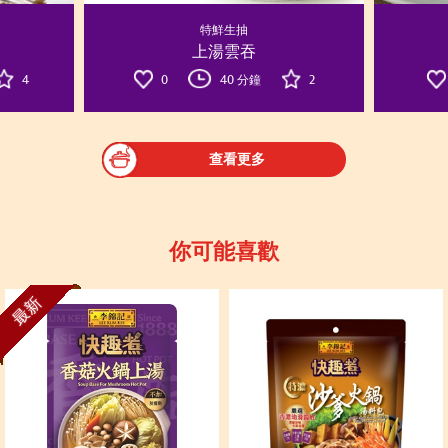
特鮮生抽
上湯雲吞
4
0
40 分鐘
2
查看更多
你可能喜歡
最新