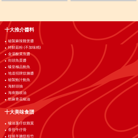
十大推介醬料
秘製麻辣雞煲醬
特鮮菇粉 (不加味精)
金湯酸菜魚醬
街頭魚蛋醬
蠔皇極品鮑魚
地道招牌炆腩醬
秘製鮑汁鮑魚
海鮮頭抽
海南雞豉油
勁麻青花椒油
十大美味食譜
蠔油薯仔炆雞翼
香煎牛仔骨
柱侯羊腩炆枝竹