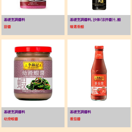
基礎烹調醬料
基礎烹調醬料, 沙律/涼拌醬汁, 醋
甜醬
臻選香醋
基礎烹調醬料
基礎烹調醬料
幼滑蝦醬
番茄醬