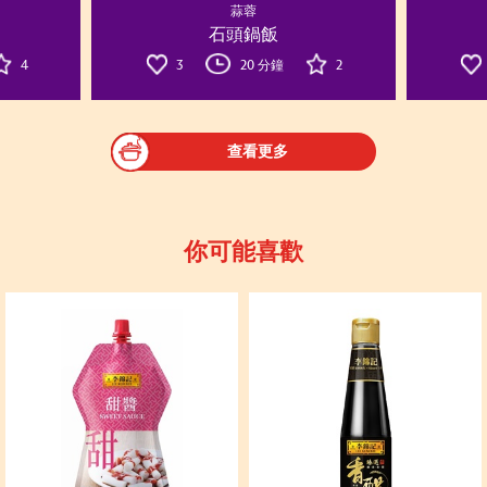
蒜蓉
石頭鍋飯
4
3
20 分鐘
2
查看更多
你可能喜歡