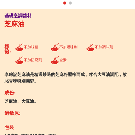
基礎烹調醬料
芝麻油
標
不加味精
不加增味劑
不加調味劑
籤:
不加防腐劑
全素
李錦記芝麻油是精選炒過的芝麻籽壓榨而成，糅合大豆油調配，故
此香味特別濃郁。
成份:
芝麻油、大豆油。
過敏原:
包裝