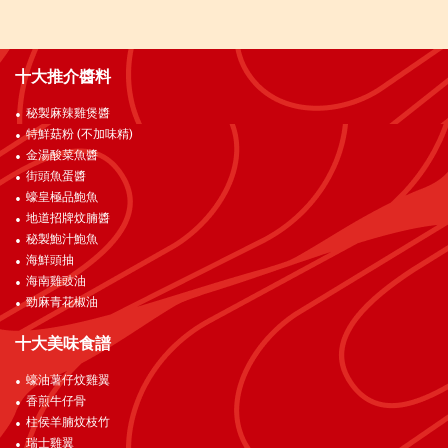
十大推介醬料
秘製麻辣雞煲醬
特鮮菇粉 (不加味精)
金湯酸菜魚醬
街頭魚蛋醬
蠔皇極品鮑魚
地道招牌炆腩醬
秘製鮑汁鮑魚
海鮮頭抽
海南雞豉油
勁麻青花椒油
十大美味食譜
蠔油薯仔炆雞翼
香煎牛仔骨
柱侯羊腩炆枝竹
瑞士雞翼