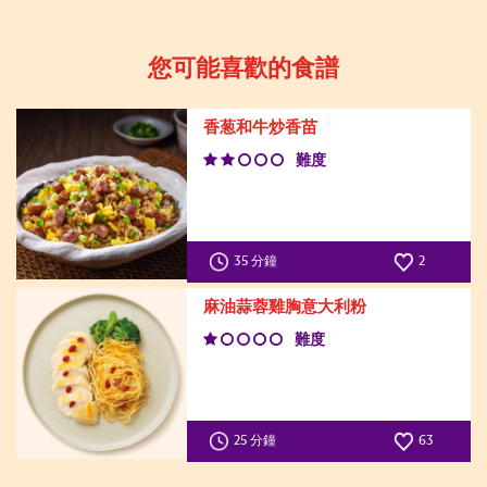
您可能喜歡的食譜
香葱和牛炒香苗
難度
35 分鐘
2
麻油蒜蓉雞胸意大利粉
難度
25 分鐘
63