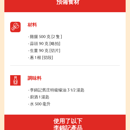
預備食材
材料
雞腿 500 克 [2 隻 ]
蒜頭 90 克 [略拍]
生薑 90 克 [切片]
蔥 1 根 [切段]
調味料
李錦記舊庄特級蠔油 3 1/2 湯匙
廚酒 1 湯匙
水 500 毫升
使用了以下
李錦記產品