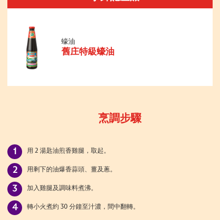
蠔油
舊庄特級蠔油
烹調步驟
用 2 湯匙油煎香雞腿，取起。
用剩下的油爆香蒜頭、薑及蔥。
加入雞腿及調味料煮沸。
轉小火煮約 30 分鐘至汁濃，間中翻轉。