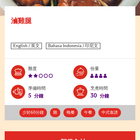
滷雞腿
Level:
Serves:
難度
份量
2
4
準備時間
烹煮時間
5
30
分鐘
分鐘
少於60分鐘
雞
晚餐
午餐
中式食譜