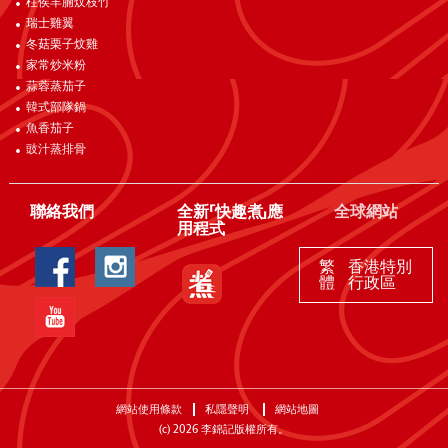
柱侯羊腩炆枝竹
瑞士雞翼
冬菇栗子炆雞
家常炒米粉
蒜蓉蒸茄子
韓式部隊鍋
魚香茄子
豉汁蒸排骨
聯絡我們
全新「快趣煮」應
全球網站
用程式
繁
香港特別
體
行政區
網站使用條款
私隱聲明
網站地圖
(c)
2026
李錦記版權所有。