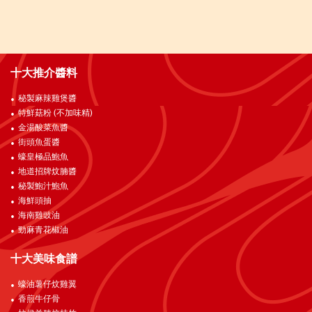
十大推介醬料
秘製麻辣雞煲醬
特鮮菇粉 (不加味精)
金湯酸菜魚醬
街頭魚蛋醬
蠔皇極品鮑魚
地道招牌炆腩醬
秘製鮑汁鮑魚
海鮮頭抽
海南雞豉油
勁麻青花椒油
十大美味食譜
蠔油薯仔炆雞翼
香煎牛仔骨