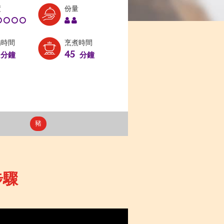
Level:
Serves:
度
份量
1
2
備時間
烹煮時間
45
分鐘
分鐘
豬
步驟