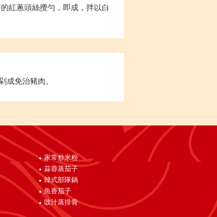
下的紅蔥頭絲攪勻，即成，拌以白
剁成免治豬肉。
家常炒米粉
蒜蓉蒸茄子
韓式部隊鍋
魚香茄子
豉汁蒸排骨