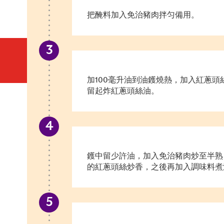
把醃料加入免治豬肉拌匀備用。
加100毫升油到油鑊燒熱，加入紅蔥
留起炸紅蔥頭絲油。
鑊中留少許油，加入免治豬肉炒至半熟，
的紅蔥頭絲炒香，之後再加入調味料煮