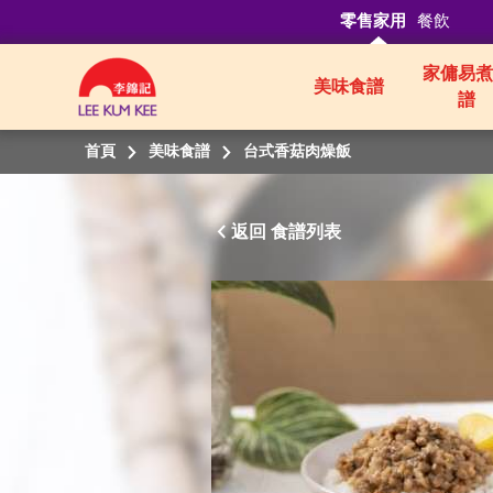
零售家用
餐飲
家傭易煮
美味食譜
譜
首頁
美味食譜
台式香菇肉燥飯
返回