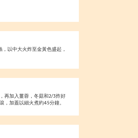
頭絲，以中大火炸至金黃色盛起，
再加入薑蓉，冬菇和2/3炸好
滾，加蓋以細火煮約45分鐘。