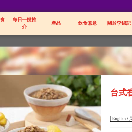
食
每日一餸推
產品
飲食煮意
關於李錦記
介
台式