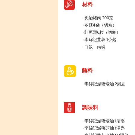
材料
免治豬肉 200克
冬菇4朵（切粒）
紅蔥頭6粒（切絲）
李錦記薑蓉 1茶匙
白飯 兩碗
醃料
李錦記減鹽蠔油 2湯匙
調味料
李錦記減鹽蠔油 1湯匙
李錦記減鹽頭抽 1湯匙