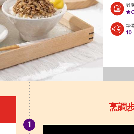
難
準
10
烹調