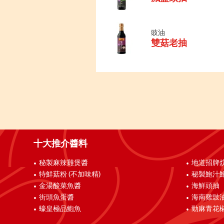
豉油
雙菇老抽
十大推介醬料
秘製麻辣雞煲醬
地道招牌
特鮮菇粉 (不加味精)
秘製鮑汁
金湯酸菜魚醬
海鮮頭抽
街頭魚蛋醬
海南雞豉
蠔皇極品鮑魚
勁麻青花