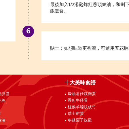
最後加入1/2湯匙炸紅蔥頭絲油，和剩
飯進食。
貼士：如想味道更香濃，可選用五花腩
十大美味食譜
炆腩醬
蠔油薯仔炆雞翼
鮑魚
香煎牛仔骨
柱侯羊腩炆枝竹
油
瑞士雞翼
椒油
冬菇栗子炆雞