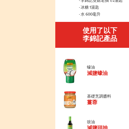
李錦記雙菇老抽 1/2湯匙
冰糖 1湯匙
水 600毫升
使用了以下
李錦記產品
蠔油
減鹽蠔油
基礎烹調醬料
薑蓉
豉油
減鹽頭抽