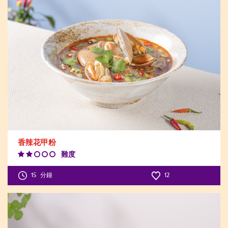
香辣花甲粉
難度
Difficulty
Level:2
15
分鐘
12