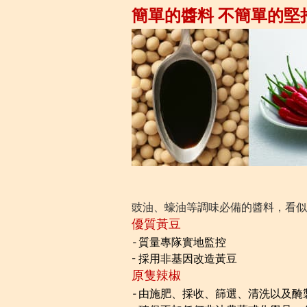
簡單的醬料 不簡單的堅
豉油、蠔油等調味必備的醬料，看似
優質黃豆
-
質量專隊實地監控
- 採用非基因改造黃豆
原隻辣椒
-
由施肥、採收、篩選、清洗以及醃