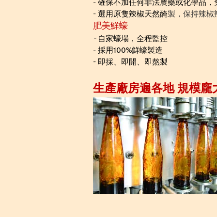
- 確保不加任何非法農藥或化學品，
- 選用原隻辣椒天然醃
製，保持辣椒
肥美鮮蠔
-
自家蠔場，全程監控
- 採用100%鮮蠔製造
- 即採、即開、即熬製
生產廠房遍各地 規模龐