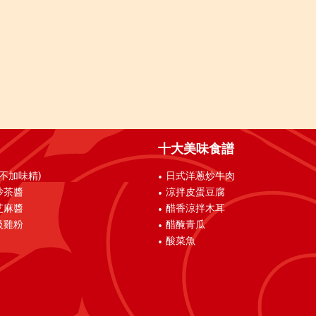
十大美味食譜
(不加味精)
日式洋蔥炒牛肉
沙茶醬
涼拌皮蛋豆腐
芝麻醬
醋香涼拌木耳
級雞粉
醋醃青瓜
酸菜魚