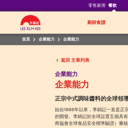
零售家用
餐飲
廚師食譜
首頁
企業能力
企業能力
返回
企業能力
企業能力
正宗中式調味醬料的全球領
始自1888年以來，李錦記一直是
的開發。李錦記於全球設置五個具有客製
商協會全球食品安全標準驗證）審核