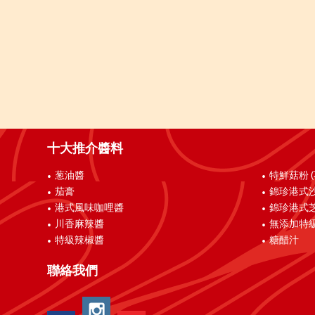
十大推介醬料
葱油醬
特鮮菇粉 
茄膏
錦珍港式
港式風味咖哩醬
錦珍港式
川香麻辣醬
無添加特
特級辣椒醬
糖醋汁
聯絡我們