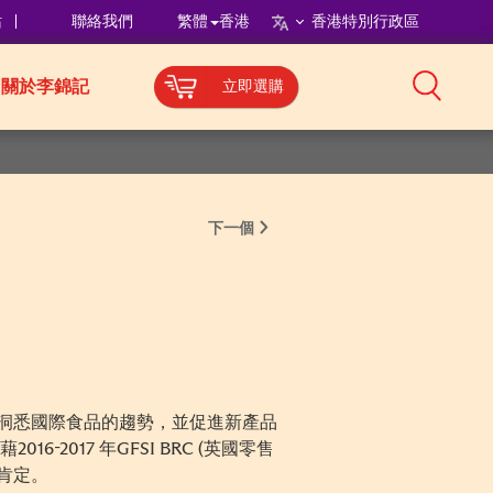
站
聯絡我們
繁體
香港
香港特別行政區
關於李錦記
立即選購
下一個
續洞悉國際食品的趨勢，並促進新產品
017 年GFSI BRC (英國零售
肯定。