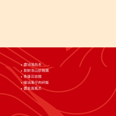
醬油湯烏冬
新鮮淮山炒雜菌
香爆豆豉雞
蠔油薯仔肉碎飯
醬皇蒸鳳爪