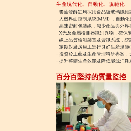
生產現代化、自動化、規範化
-
醬
油發酵缸均採用食品級玻璃纖維
- 人機界面控制系統(MMI) ，自
- 高速密封包裝線，減少產品與外
- X光及金屬檢測器識別異物，確保
- 線上品質檢測裝置及資訊系統，
- 定期對廠房員工進行良好生産規範
- 投資於工藝及生產管理科研專案
- 提升整體生產效能及降低能源消
百分百堅持的質量監控