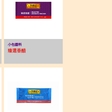
小包醬料
臻選香醋