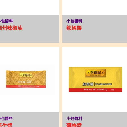
小包醬料
小包醬料
潮州辣椒油
辣椒醬
小包醬料
小包醬料
花生醬
蘇梅醬