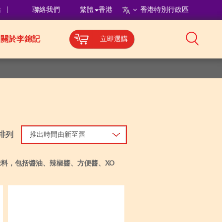
站
聯絡我們
繁體
香港
香港特別行政區
關於李錦記
立即選購
排列
推出時間由新至舊
料，包括醬油、辣椒醬、方便醬、XO