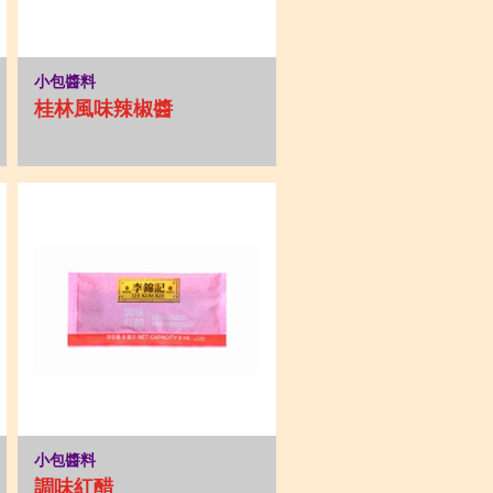
小包醬料
桂林風味辣椒醬
小包醬料
調味紅醋