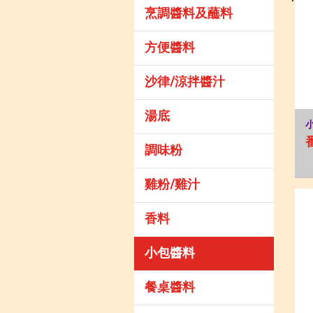
烹調醬料及蘸料
方便醬料
沙律/涼拌醬汁
湯底
調味粉
雞粉/雞汁
香料
小包醬料
餐桌醬料