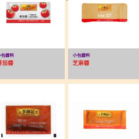
小包醬料
小包醬料
番茄醬
芝麻醬