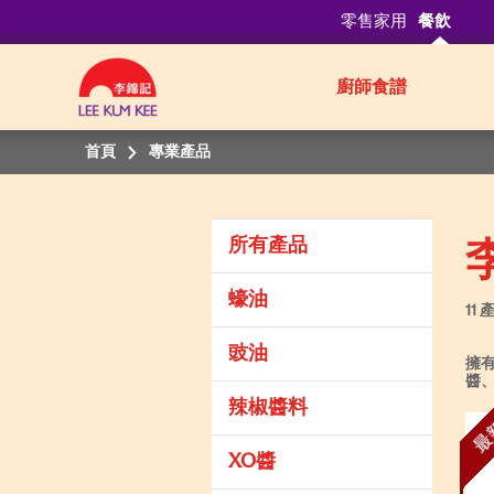
零售家用
餐飲
廚師食譜
首頁
專業產品
所有產品
蠔油
11 
豉油
擁
醬
辣椒醬料
最
XO醬