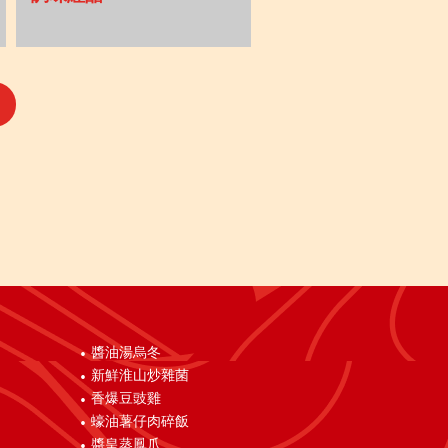
醬油湯烏冬
新鮮淮山炒雜菌
香爆豆豉雞
蠔油薯仔肉碎飯
醬皇蒸鳳爪