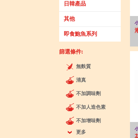
日韓產品
其他
即食鮑魚系列
篩選條件:
無麩質
清真
不加調味劑
不加人造色素
不加增味劑
更多