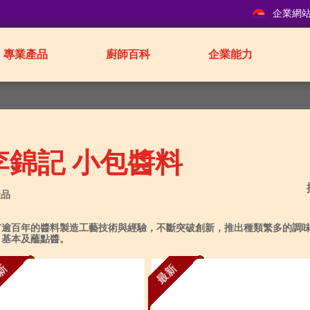
企業網
專業產品
廚師百科
企業能力
李錦記 小包醬料
產品
有逾百年的醬料製造工藝技術與經驗，不斷突破創新，推出種類繁多的調味
、基本及蘸點醬。
新
最新