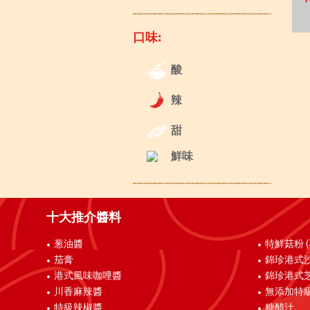
口味:
酸
辣
甜
鮮味
十大推介醬料
葱油醬
特鮮菇粉 
茄膏
錦珍港式
港式風味咖哩醬
錦珍港式
川香麻辣醬
無添加特
特級辣椒醬
糖醋汁