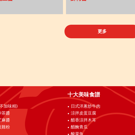
更多
十大美味食譜
(不加味精)
日式洋蔥炒牛肉
沙茶醬
涼拌皮蛋豆腐
芝麻醬
醋香涼拌木耳
級雞粉
醋醃青瓜
酸菜魚