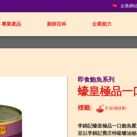
企業網
專業產品
廚師百科
企業能力
即食鮑魚系列
蠔皇極品一
標籤:
不加增味劑
李錦記蠔皇極品一口鮑魚嚴
並以李錦記舊庄特級蠔油秘