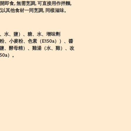
開即食, 無需烹調, 可直接用作拌麵,
配以其他食材一同烹調, 同樣滋味。
、水、鹽）、糖、水、增味劑
澱粉、小麥粉、色素（E150a））、醬
鹽、酵母精）、雞湯（水、雞）、改
50a）。