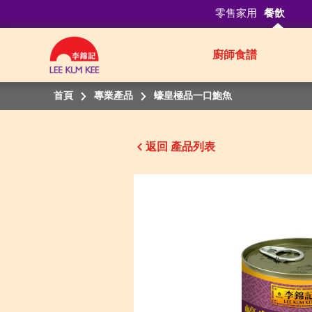
零售家用
餐飲
廚師食譜
首頁
專業產品
蠔皇極品一口鮑魚
返回