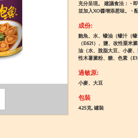
充分呈現。 建議食法： - 即
並加入XO醬增添惹味。 - 
成份:
鮑魚、水、蠔油（蠔汁（蠔
（E621）、鹽、改性粟米
油（水、脫脂大豆、小麥、
性木薯澱粉、糖、色素（E1
過敏原:
小麥、大豆
包裝
425克, 罐裝