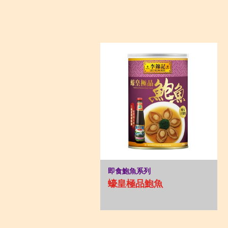
即食鮑魚系列
蠔皇極品鮑魚