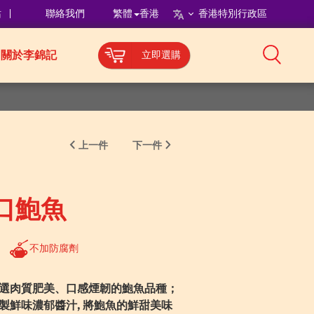
站
聯絡我們
繁體
香港
香港特別行政區
關於李錦記
立即選購
上一件
下一件
口鮑魚
不加防腐劑
選肉質肥美、口感煙韌的鮑魚品種；
製鮮味濃郁醬汁, 將鮑魚的鮮甜美味