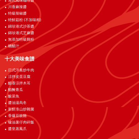
港式風味咖哩醬
川香麻辣醬
特級辣椒醬
特鮮菇粉 (不加味精)
錦珍港式沙茶醬
錦珍港式芝麻醬
無添加特級雞粉
糖醋汁
十大美味食譜
日式洋蔥炒牛肉
涼拌皮蛋豆腐
醋香涼拌木耳
醋醃青瓜
酸菜魚
醬油湯烏冬
新鮮淮山炒雜菌
香爆豆豉雞
蠔油薯仔肉碎飯
醬皇蒸鳳爪