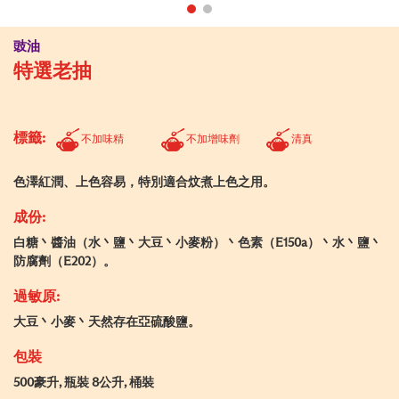
豉油
特選老抽
標籤:
不加味精
不加增味劑
清真
色澤紅潤、上色容易，特別適合炆煮上色之用。
成份:
白糖丶醬油（水丶鹽丶大豆丶小麥粉）丶色素（E150a）丶水丶鹽丶
防腐劑（E202）。
過敏原:
大豆丶小麥丶天然存在亞硫酸鹽。
包裝
500豪升, 瓶裝 8公升, 桶裝