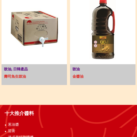
豉油, 日韓產品
豉油
壽司魚生豉油
金醬油
十大推介醬料
葱油醬
茄膏