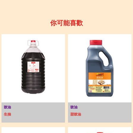
你可能喜歡
豉油
豉油
生抽
甜豉油