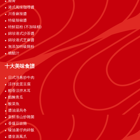
茄膏
港式風味咖哩醬
川香麻辣醬
特級辣椒醬
特鮮菇粉 (不加味精)
錦珍港式沙茶醬
錦珍港式芝麻醬
無添加特級雞粉
糖醋汁
十大美味食譜
日式洋蔥炒牛肉
涼拌皮蛋豆腐
醋香涼拌木耳
醋醃青瓜
酸菜魚
醬油湯烏冬
新鮮淮山炒雜菌
香爆豆豉雞
蠔油薯仔肉碎飯
醬皇蒸鳳爪