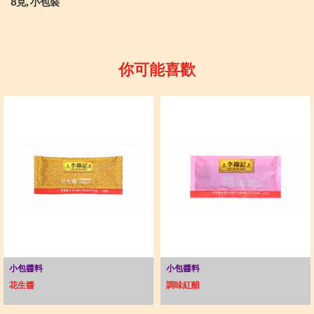
8克, 小包裝
你可能喜歡
小包醬料
小包醬料
花生醬
調味紅醋