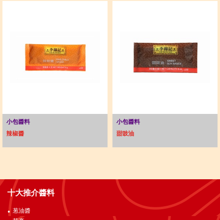
小包醬料
小包醬料
辣椒醬
甜豉油
十大推介醬料
葱油醬