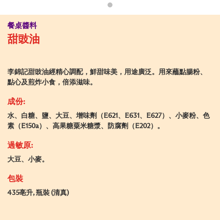
餐桌醬料
甜豉油
李錦記甜豉油經精心調配，鮮甜味美，用途廣泛。用來蘸點腸粉、
點心及煎炸小食，倍添滋味。
成份:
水、白糖、鹽、大豆、增味劑（E621、E631、E627）、小麥粉、色
素（E150a）、高果糖粟米糖漿、防腐劑（E202）。
過敏原:
大豆、小麥。
包裝
435亳升, 瓶裝 (清真)