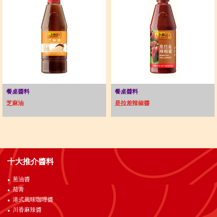
餐桌醬料
餐桌醬料
芝麻油
是拉差辣椒醬
十大推介醬料
葱油醬
茄膏
港式風味咖哩醬
川香麻辣醬