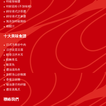
特級辣椒醬
特鮮菇粉 (不加味精)
錦珍港式沙茶醬
錦珍港式芝麻醬
無添加特級雞粉
糖醋汁
十大美味食譜
日式洋蔥炒牛肉
涼拌皮蛋豆腐
醋香涼拌木耳
醋醃青瓜
酸菜魚
醬油湯烏冬
新鮮淮山炒雜菌
香爆豆豉雞
蠔油薯仔肉碎飯
醬皇蒸鳳爪
聯絡我們