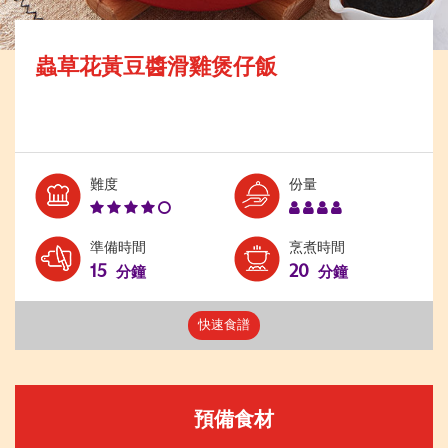
蟲草花黃豆醬滑雞煲仔飯
Level:
Serves:
難度
份量
4
4
準備時間
烹煮時間
15
20
分鐘
分鐘
快速食譜
預備食材