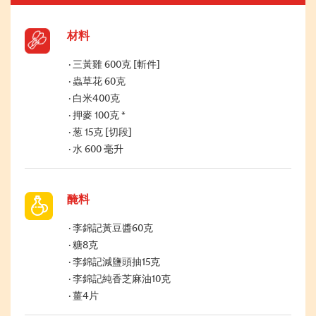
材料
三黃雞 600克 [斬件]
蟲草花 60克
白米400克
押麥 100克 *
葱 15克 [切段]
水 600 毫升
醃料
李錦記黃豆醬60克
糖8克
李錦記減鹽頭抽15克
李錦記純香芝麻油10克
薑4片