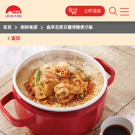
立即選購
立即選購
立即選購
立即選購
立即選購
Mobile
Menu
首頁
廚師食譜
蟲草花黃豆醬滑雞煲仔飯
返回