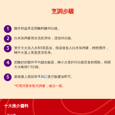
烹調步驟
雞件和蟲草花用
醃
料
醃
10
分鐘。
白米加押麥用水洗乾淨待
，浸泡
10
分鐘。
煲仔大火加入水和
1
茶匙油，燒滾後放入白米加押麥，輕輕攪拌，
轉中火
蓋上煲蓋
煲至乾身。
把
醃
好的雞件
平均舖在
飯面，轉小火煲約
15
分鐘
至食材燜熟
，再開
大火
略燒
1-3
分鐘
。
最後撒上葱段和
李錦記
煲仔飯
醬
油即可。
*
可用洋薏米取代押麥，做法一樣。
十大推介醬料