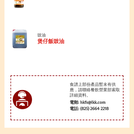
豉油
煲仔飯豉油
食譜上部份產品暫未有供
應，請聯絡餐飲營業部索取
詳細資料。
電郵:
hkfs@lkk.com
電話: (825) 2664 2218