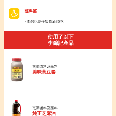
蘸料酱
李錦記煲仔飯醬油30克
使用了以下
李錦記產品
烹調醬料及蘸料
美味黃豆醬
烹調醬料及蘸料
純正芝麻油