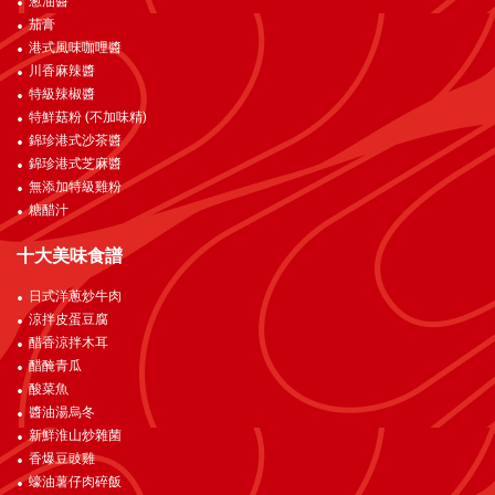
葱油醬
茄膏
港式風味咖哩醬
川香麻辣醬
特級辣椒醬
特鮮菇粉 (不加味精)
錦珍港式沙茶醬
錦珍港式芝麻醬
無添加特級雞粉
糖醋汁
十大美味食譜
日式洋蔥炒牛肉
涼拌皮蛋豆腐
醋香涼拌木耳
醋醃青瓜
酸菜魚
醬油湯烏冬
新鮮淮山炒雜菌
香爆豆豉雞
蠔油薯仔肉碎飯