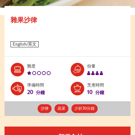
雜果沙律
Level:
Serves:
難度
份量
1
4
準備時間
烹煮時間
20
10
分鐘
分鐘
沙律
蔬菜
少於30分鐘