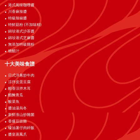
港式風味咖哩醬
川香麻辣醬
特級辣椒醬
特鮮菇粉 (不加味精)
錦珍港式沙茶醬
錦珍港式芝麻醬
無添加特級雞粉
糖醋汁
十大美味食譜
日式洋蔥炒牛肉
涼拌皮蛋豆腐
醋香涼拌木耳
醋醃青瓜
酸菜魚
醬油湯烏冬
新鮮淮山炒雜菌
香爆豆豉雞
蠔油薯仔肉碎飯
醬皇蒸鳳爪