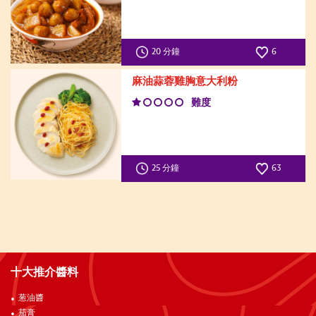
20 分鐘
6
麻油蒜蓉雞胸意大利粉
難度
25 分鐘
63
十大推介醬料
葱油醬
茄膏