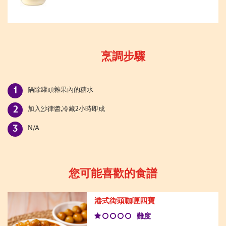
烹調步驟
隔除罐頭雜果內的糖水
加入沙律醬,冷藏2小時即成
N/A
您可能喜歡的食譜
港式街頭咖喱四寶
難度