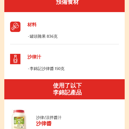
預備食材
材料
罐頭雜果 836克
沙律汁
李錦記沙律醬 150克
使用了以下
李錦記產品
沙律/涼拌醬汁
沙律醬