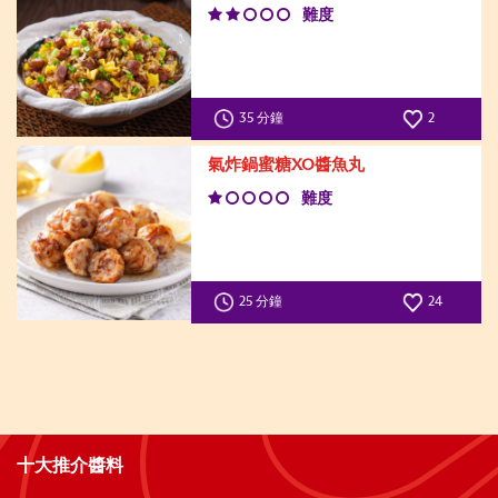
難度
35 分鐘
2
氣炸鍋蜜糖XO醬魚丸
難度
25 分鐘
24
十大推介醬料