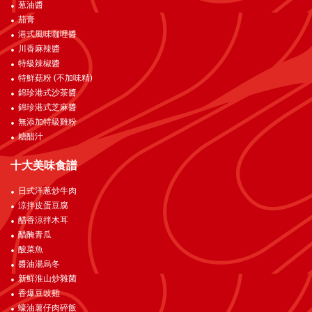
葱油醬
茄膏
港式風味咖哩醬
川香麻辣醬
特級辣椒醬
特鮮菇粉 (不加味精)
錦珍港式沙茶醬
錦珍港式芝麻醬
無添加特級雞粉
糖醋汁
十大美味食譜
日式洋蔥炒牛肉
涼拌皮蛋豆腐
醋香涼拌木耳
醋醃青瓜
酸菜魚
醬油湯烏冬
新鮮淮山炒雜菌
香爆豆豉雞
蠔油薯仔肉碎飯