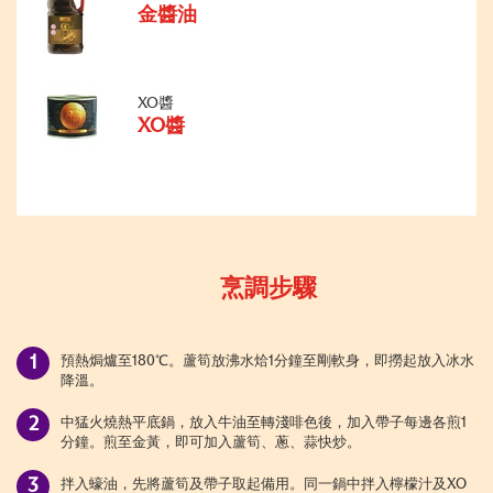
金醬油
XO醬
XO醬
烹調步驟
預熱焗爐至180℃。蘆筍放沸水烚1分鐘至剛軟身，即撈起放入冰水
降溫。
中猛火燒熱平底鍋，放入牛油至轉淺啡色後，加入帶子每邊各煎1
分鐘。煎至金黃，即可加入蘆筍、蔥、蒜快炒。
拌入蠔油，先將蘆筍及帶子取起備用。同一鍋中拌入檸檬汁及XO