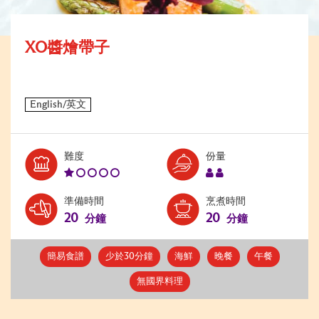
XO醬燴帶子
Level:
Serves:
難度
份量
1
2
準備時間
烹煮時間
20
20
分鐘
分鐘
簡易食譜
少於30分鐘
海鮮
晚餐
午餐
無國界料理