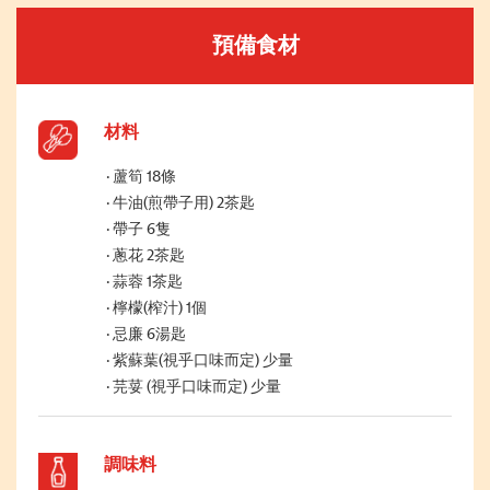
預備食材
材料
蘆筍 18條
牛油(煎帶子用) 2茶匙
帶子 6隻
蔥花 2茶匙
蒜蓉 1茶匙
檸檬(榨汁) 1個
忌廉 6湯匙
紫蘇葉(視乎口味而定) 少量
芫荽 (視乎口味而定) 少量
調味料