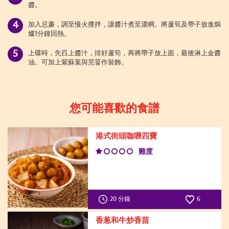
醬。
加入忌廉，調至慢火攪拌，讓醬汁煮至濃稠。將蘆筍及帶子放進焗
爐1分鐘回熱。
上碟時，先舀上醬汁，排好蘆筍，再將帶子放上面，最後淋上金醬
油。可加上紫蘇葉與芫荽作裝飾。
您可能喜歡的食譜
港式街頭咖喱四寶
難度
20 分鐘
6
香葱和牛炒香苗