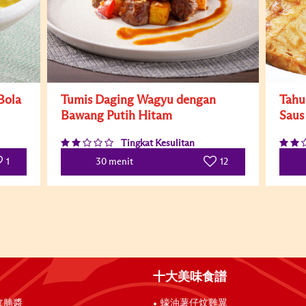
Bola
Tumis Daging Wagyu dengan
Tahu
Bawang Putih Hitam
Saus
Tingkat Kesulitan
1
12
30 menit
十大美味食譜
炆腩醬
蠔油薯仔炆雞翼