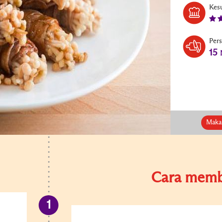
Kesu
Per
15
Maka
Cara memb