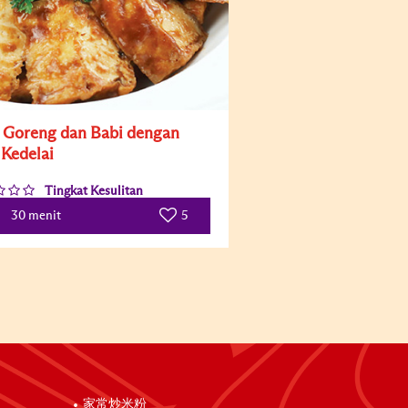
 Goreng dan Babi dengan
 Kedelai
Tingkat Kesulitan
5
30 menit
家常炒米粉