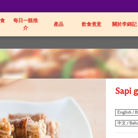
食
每日一餸推
產品
飲食煮意
關於李錦記
介
Sapi 