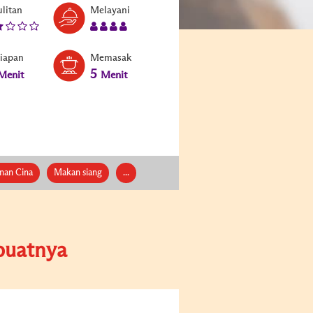
litan
Melayani
siapan
Memasak
5
Menit
Menit
nan Cina
Makan siang
...
uatnya