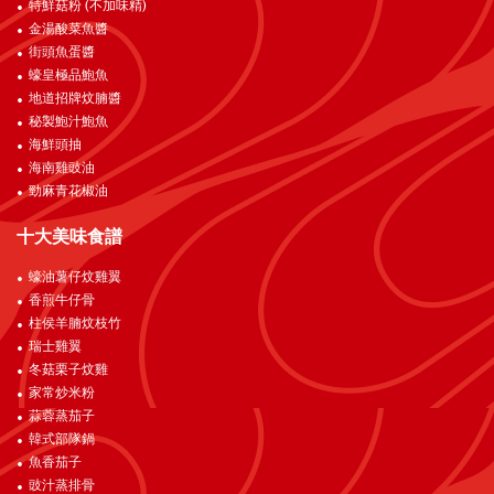
特鮮菇粉 (不加味精)
金湯酸菜魚醬
街頭魚蛋醬
蠔皇極品鮑魚
地道招牌炆腩醬
秘製鮑汁鮑魚
海鮮頭抽
海南雞豉油
勁麻青花椒油
十大美味食譜
蠔油薯仔炆雞翼
香煎牛仔骨
柱侯羊腩炆枝竹
瑞士雞翼
冬菇栗子炆雞
家常炒米粉
蒜蓉蒸茄子
韓式部隊鍋
魚香茄子
豉汁蒸排骨