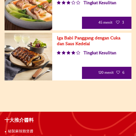
Tingkat Kesulitan
45 menit
3
Iga Babi Panggang dengan Cuka
dan Saus Kedelai
Tingkat Kesulitan
120 menit
6
十大推介醬料
秘製麻辣雞煲醬