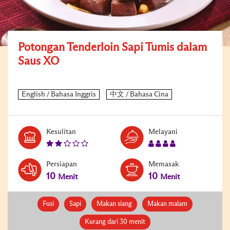
Potongan Tenderloin Sapi Tumis dalam
Saus XO
Kesulitan
Melayani
Persiapan
Memasak
10
10
Menit
Menit
Fusi
Sapi
Makan siang
Makan malam
Kurang dari 30 menit