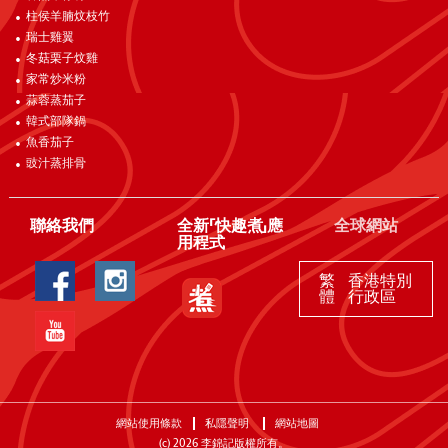
柱侯羊腩炆枝竹
瑞士雞翼
冬菇栗子炆雞
家常炒米粉
蒜蓉蒸茄子
韓式部隊鍋
魚香茄子
豉汁蒸排骨
聯絡我們
全新「快趣煮」應
全球網站
用程式
繁
香港特別
體
行政區
網站使用條款
私隱聲明
網站地圖
(c)
2026
李錦記版權所有。