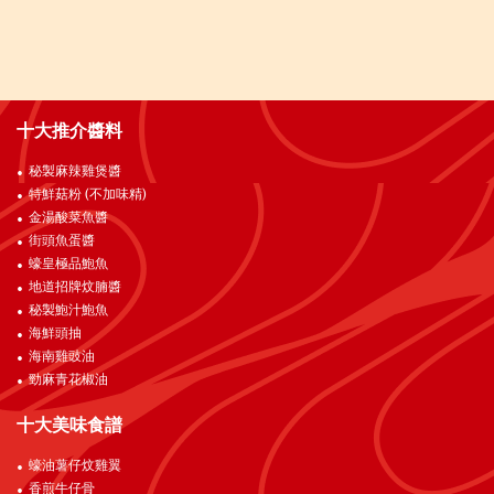
十大推介醬料
秘製麻辣雞煲醬
特鮮菇粉 (不加味精)
金湯酸菜魚醬
街頭魚蛋醬
蠔皇極品鮑魚
地道招牌炆腩醬
秘製鮑汁鮑魚
海鮮頭抽
海南雞豉油
勁麻青花椒油
十大美味食譜
蠔油薯仔炆雞翼
香煎牛仔骨