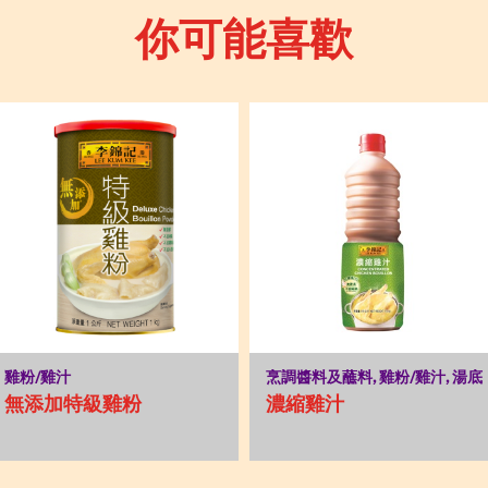
你可能喜歡
雞粉/雞汁
烹調醬料及蘸料, 雞粉/雞汁, 湯底
無添加特級雞粉
濃縮雞汁