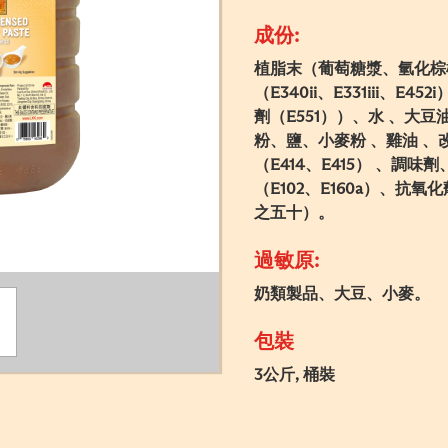
成份:
植脂末（葡萄糖漿、氫化棕
（E340ii、E331iii、E4
劑（E551））、水 、大
粉、鹽、小麥粉 、雞油 、
（E414、E415） 、調味劑
（E102、E160a）、抗
之五十）。
過敏原:
奶類製品、大豆、小麥。
包裝
3公斤, 桶裝