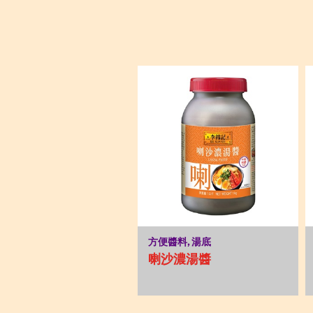
方便醬料, 湯底
喇沙濃湯醬