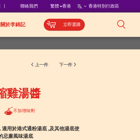
站
聯絡我們
繁體
香港
香港特別行政區
關於李錦記
立即選購
上一件
下一件
縮雞湯醬
不加增味劑
 適用於港式通粉湯底 ,及其他湯底使
色的忌廉風味湯底