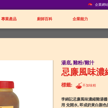
企業網
專業產品
廚師百科
企業能力
湯底, 雞粉/雞汁
忌廉風味濃
標籤:
不加味精
李錦記忌廉風味濃縮雞湯醬,
用 兌開水, 即成奶黃白顏