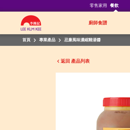
零售家用
餐飲
廚師食譜
首頁
專業產品
忌廉風味濃縮雞湯醬
返回