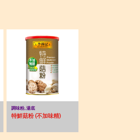
調味粉, 湯底
特鮮菇粉 (不加味精)