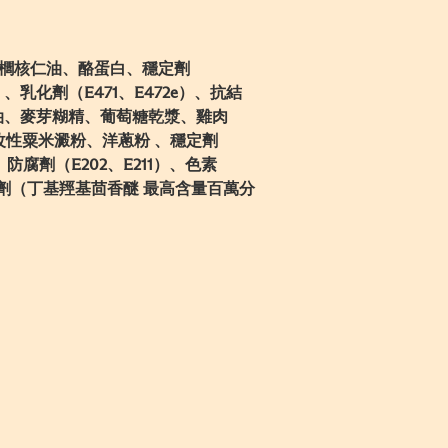
櫚核仁油、酪蛋白、穩定劑
52i）、乳化劑（E471、E472e）、抗結
豆油、麥芽糊精、葡萄糖乾漿、雞肉
改性粟米澱粉、洋蔥粉 、穩定劑
、防腐劑（E202、E211）、色素
氧化劑（丁基羥基茴香醚 最高含量百萬分