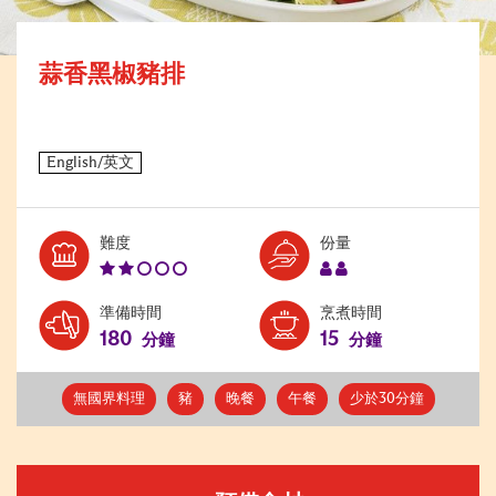
蒜香黑椒豬排
Level:
Serves:
難度
份量
2
2
準備時間
烹煮時間
180
15
分鐘
分鐘
無國界料理
豬
晚餐
午餐
少於30分鐘