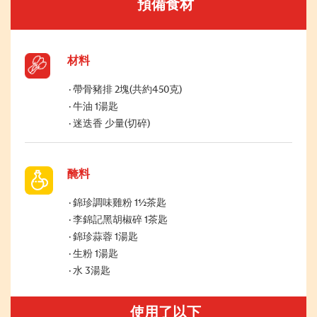
預備食材
材料
帶骨豬排 2塊(共約450克)
牛油 1湯匙
迷迭香 少量(切碎)
醃料
錦珍調味雞粉 1½茶匙
李錦記黑胡椒碎 1茶匙
錦珍蒜蓉 1湯匙
生粉 1湯匙
水 3湯匙
使用了以下