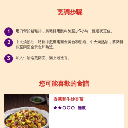
烹調步驟
用刀背拍鬆豬排，將豬排用醃料醃至少3小時，醃過夜更佳。
中火燒熱油，將豬排煎至兩面金黃色和熟透。中火燒熱油，將豬排
煎至兩面金黃色和熟透。
加入牛油略煎兩面。灑上迷迭香。
您可能喜歡的食譜
香葱和牛炒香苗
難度