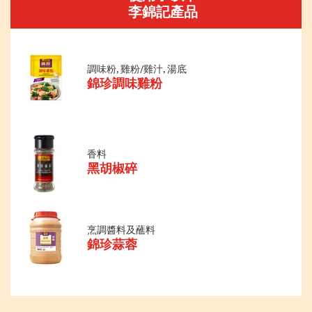
李錦記產品
調味粉, 雞粉/雞汁, 湯底
錦珍調味雞粉
香料
黑胡椒碎
烹調醬料及蘸料
錦珍蒜蓉