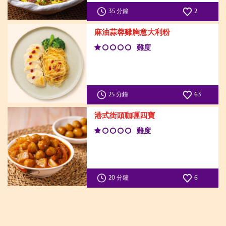
35 分鐘
2
麻油蒜蓉雞胸意大利粉
難度
25 分鐘
63
港式街頭咖喱四寶
難度
20 分鐘
6