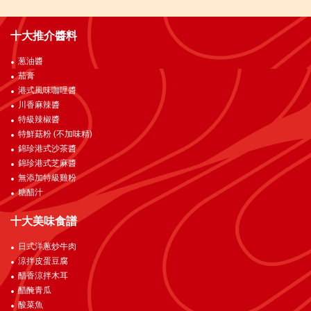
十大推介醬料
葱油醬
茄膏
港式風味咖哩醬
川香麻辣醬
特級辣椒醬
特鮮菇粉 (不加味精)
錦珍港式沙茶醬
錦珍港式芝麻醬
無添加特級雞粉
糖醋汁
十大美味食譜
日式洋蔥炒牛肉
涼拌皮蛋豆腐
醋香涼拌木耳
醋醃青瓜
酸菜魚