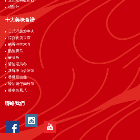
無添加特級雞粉
糖醋汁
十大美味食譜
日式洋蔥炒牛肉
涼拌皮蛋豆腐
醋香涼拌木耳
醋醃青瓜
酸菜魚
醬油湯烏冬
新鮮淮山炒雜菌
香爆豆豉雞
蠔油薯仔肉碎飯
醬皇蒸鳳爪
聯絡我們