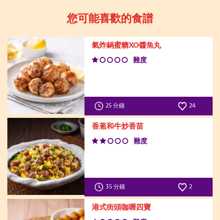
您可能喜歡的食譜
氣炸鍋蜜糖XO醬魚丸
難度
25 分鐘
24
香葱和牛炒香苗
難度
35 分鐘
2
港式街頭咖喱四寶