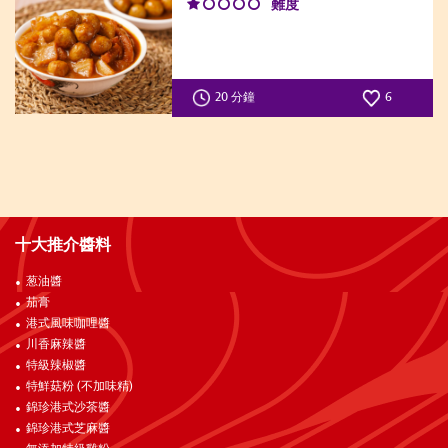
難度
20 分鐘
6
十大推介醬料
葱油醬
茄膏
港式風味咖哩醬
川香麻辣醬
特級辣椒醬
特鮮菇粉 (不加味精)
錦珍港式沙茶醬
錦珍港式芝麻醬