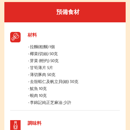
預備食材
材料
拉麵(粗麵) 1個
椰菜(切絲) 50克
芽菜 (輕灼) 50克
甘筍薄片 5片
薄切豚肉 50克
去殼蝦仁及帆立貝(細) 30克
魷魚 10克
蜆肉 10克
李錦記純正芝麻油 少許
調味料