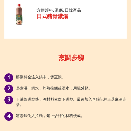
方便醬料, 湯底, 日韓產品
日式豬骨濃湯
烹調步驟
將湯料全注入鍋中，煲至滾。
另煮沸一鍋水，灼熟拉麵後瀝水，用碗盛起。
下油落鑊燒熱，將材料依次下鑊炒。最後加入李錦記純正芝麻油兜
炒。
將湯底倒入拉麵，鋪上炒好的材料便成。