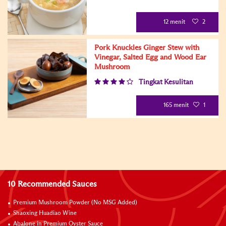
12 menit
2
Pork Knuckles Ginger Stew with
Vinegar, Salted Egg and Wood Ear
Mushroom
Tingkat Kesulitan
165 menit
1
10 Recommended Sauces
Premium Mushroom Powder (No MSG Added)
Shaoxing Huadiao Wine
Abalone in Premium Oyster Sauce