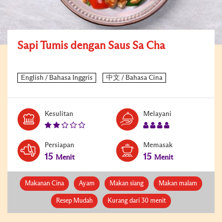
Sapi Tumis dengan Saus Sa Cha
Kesulitan
Melayani
Persiapan
Memasak
15
15
Menit
Menit
Makanan Cina
Ayam
Makan siang
Makan malam
Resep Mudah
Kurang dari 30 menit