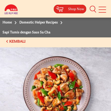
Shop Now
Shop Now
Shop Now
Shop Now
Mobile
Menu
Home
Domestic Helper Recipes
Sapi Tumis dengan Saus Sa Cha
KEMBALI