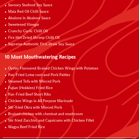
Savoury Seafood Soy Sauce
Mala Red Oil Chilli Sauce
Abalone in Abalone Sauce
Sweetened Vinegar
Crunchy Garlic Chilli Oil
Fire Hot Dried Shrimp Chilli Oil
Supreme Authentic First Draw Soy Sauce
10 Most Mouthwatering Recipes
Oyster Flavoured Braised Chicken Wings with Potatoes
Pan-Fried Lotus root and Pork Patties
Steamed Tofu with Minced Pork
Fujian (Hokkien) Fried Rice
Pan-Fried Beef Short Ribs
Chicken Wings in All Purpose Marinade
Stir-fried Okra with Minced Pork
Braised chicken with chestnut and mushroom
Stir fried Zucchini and Capsicums with Chicken Fillet
Wagyu Beef Fried Rice