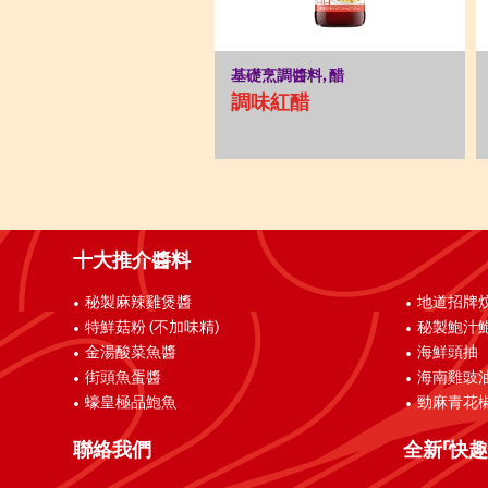
基礎烹調醬料, 醋
調味紅醋
十大推介醬料
秘製麻辣雞煲醬
地道招牌
特鮮菇粉 (不加味精)
秘製鮑汁
金湯酸菜魚醬
海鮮頭抽
街頭魚蛋醬
海南雞豉
蠔皇極品鮑魚
勁麻青花
聯絡我們
全新「快趣