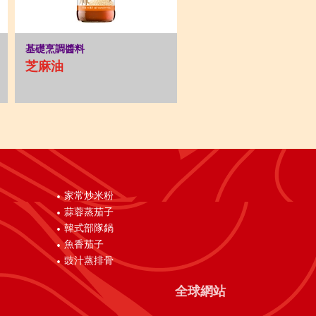
基礎烹調醬料
芝麻油
家常炒米粉
蒜蓉蒸茄子
韓式部隊鍋
魚香茄子
豉汁蒸排骨
全球網站