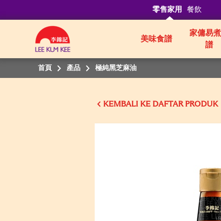
零售家用
餐飲
家傭易煮
美味食譜
譜
首頁
產品
極純黑芝麻油
KEMBALI KE