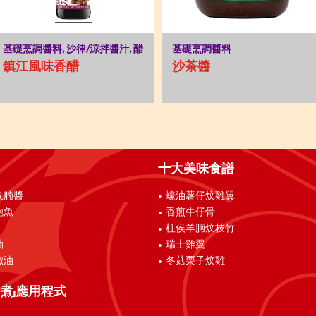
基礎烹調醬料, 沙律/涼拌醬汁, 醋
基礎烹調醬料
鎮江風味香醋
沙茶醬
十大美味食譜
炆腩醬
蠔油薯仔炆雞翼
鮑魚
香煎牛仔骨
柱侯羊腩炆枝竹
油
瑞士雞翼
椒油
冬菇栗子炆雞
煮」應用程式