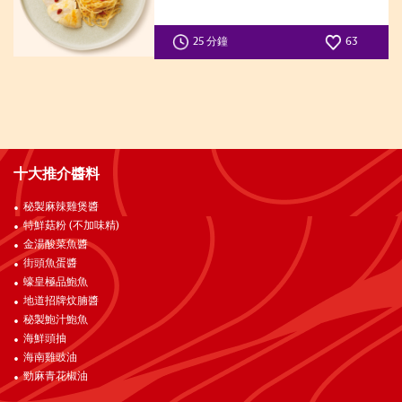
25 分鐘
63
十大推介醬料
秘製麻辣雞煲醬
特鮮菇粉 (不加味精)
金湯酸菜魚醬
街頭魚蛋醬
蠔皇極品鮑魚
地道招牌炆腩醬
秘製鮑汁鮑魚
海鮮頭抽
海南雞豉油
勁麻青花椒油