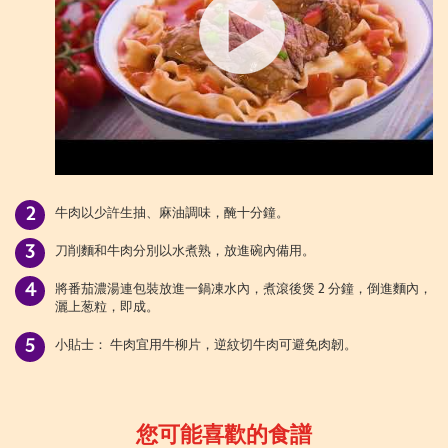
牛肉以少許生抽、麻油調味，醃十分鐘。
刀削麵和牛肉分別以水煮熟，放進碗內備用。
將番茄濃湯連包裝放進一鍋凍水內，煮滾後煲 2 分鐘，倒進麵內，
灑上葱粒，即成。
小貼士： 牛肉宜用牛柳片，逆紋切牛肉可避免肉韌。
您可能喜歡的食譜