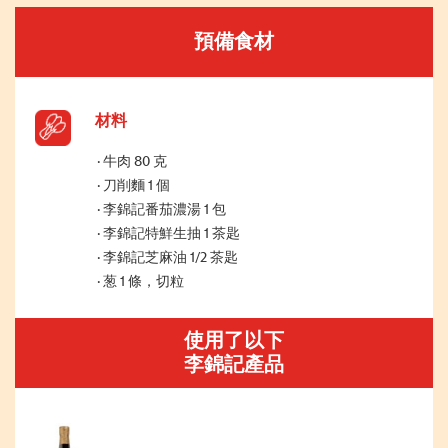
預備食材
材料
牛肉 80 克
刀削麵 1 個
李錦記番茄濃湯 1 包
李錦記特鮮生抽 1 茶匙
李錦記芝麻油 1/2 茶匙
葱 1 條，切粒
使用了以下
李錦記產品