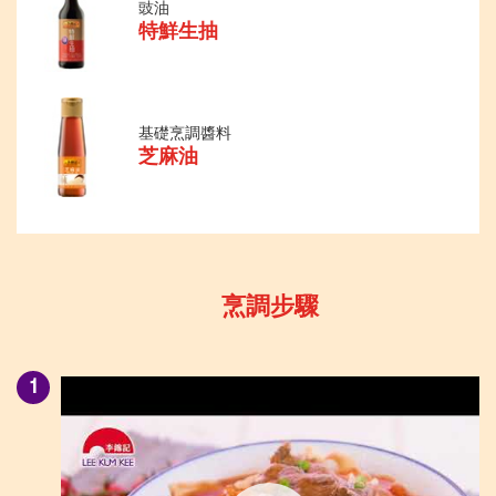
豉油
特鮮生抽
基礎烹調醬料
芝麻油
烹調步驟