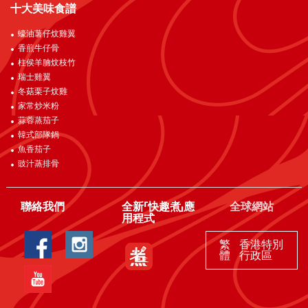
十大美味食譜
蠔油薯仔炆雞翼
香煎牛仔骨
柱侯羊腩炆枝竹
瑞士雞翼
冬菇栗子炆雞
家常炒米粉
蒜蓉蒸茄子
韓式部隊鍋
魚香茄子
豉汁蒸排骨
聯絡我們
全新「快趣煮」應
全球網站
用程式
繁
香港特別
體
行政區