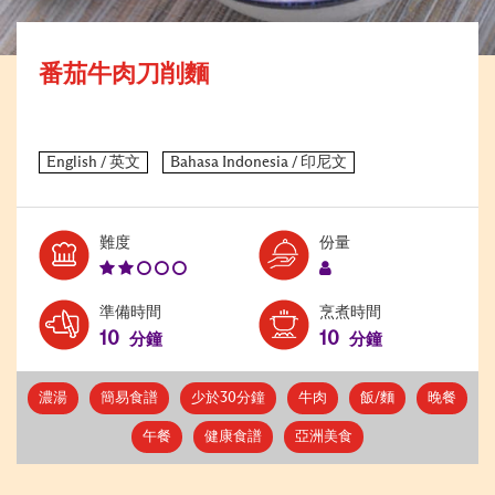
番茄牛肉刀削麵
Level:
Serves:
難度
份量
2
1
準備時間
烹煮時間
10
10
分鐘
分鐘
濃湯
簡易食譜
少於30分鐘
牛肉
飯/麵
晚餐
午餐
健康食譜
亞洲美食