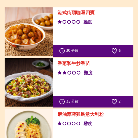
港式街頭咖喱四寶
難度
20 分鐘
6
香葱和牛炒香苗
難度
35 分鐘
2
麻油蒜蓉雞胸意大利粉
難度