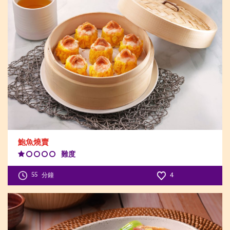
鮑魚燒賣
難度
Difficulty
Level:1
55
分鐘
4