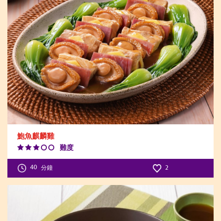
鮑魚麒麟雞
難度
Difficulty
Level:3
40
分鐘
2