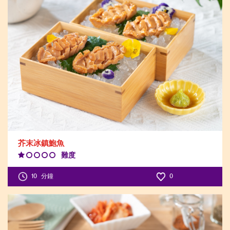
芥末冰鎮鮑魚
難度
Difficulty
Level:1
10
分鐘
0