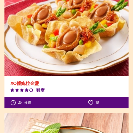
XO醬鮑粒金盞
難度
Difficulty
Level:4
25
分鐘
18