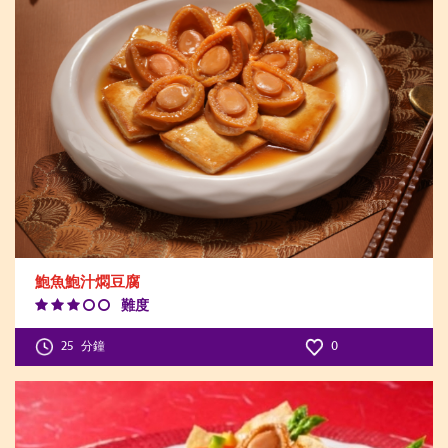
鮑魚鮑汁燜豆腐
難度
Difficulty
Level:3
25
分鐘
0