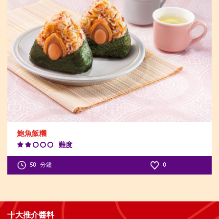
鮑魚飯糰
難度
Difficulty
Level:2
50
分鐘
0
十大推介醬料