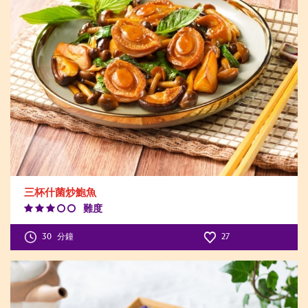
三杯什菌炒鮑魚
難度
Difficulty
Level:3
30
分鐘
27