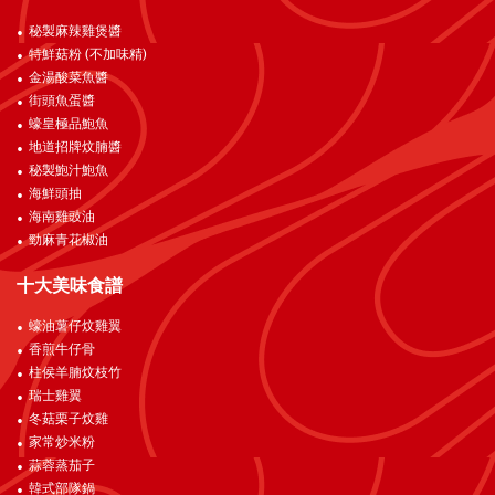
秘製麻辣雞煲醬
特鮮菇粉 (不加味精)
金湯酸菜魚醬
街頭魚蛋醬
蠔皇極品鮑魚
地道招牌炆腩醬
秘製鮑汁鮑魚
海鮮頭抽
海南雞豉油
勁麻青花椒油
十大美味食譜
蠔油薯仔炆雞翼
香煎牛仔骨
柱侯羊腩炆枝竹
瑞士雞翼
冬菇栗子炆雞
家常炒米粉
蒜蓉蒸茄子
韓式部隊鍋