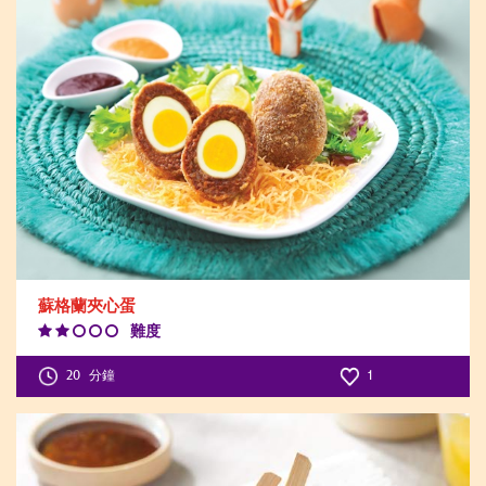
蘇格蘭夾心蛋
難度
Difficulty
Level:2
20
分鐘
1