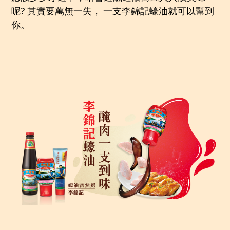
呢
?
其實要萬無一失，
一支
李錦記蠔油
就可以幫到
你。