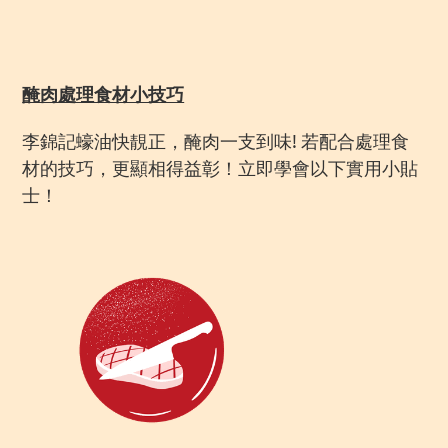
醃肉處理食材小技巧
李錦記蠔油快靚正，醃肉一支到味! 若配合處理食
材的技巧，更顯相得益彰！立即學會以下實用小貼
士！