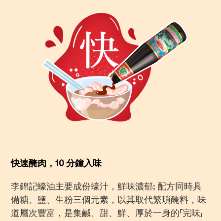
快速醃肉，
10
分鐘入味
李錦記蠔油主要成份蠔汁，鮮味濃郁; 配方同時具
備糖、鹽、生粉三個元素，以其取代繁瑣醃料，味
道層次豐富，是集鹹、甜、鮮、厚於一身的「完味」