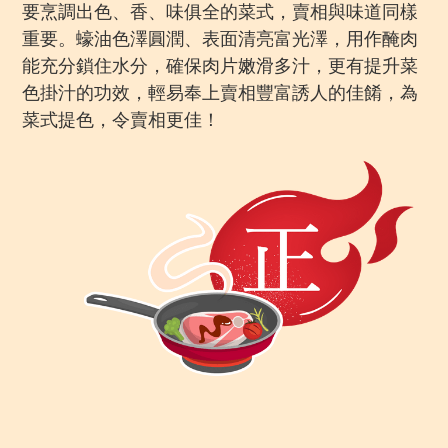
要烹調出色、香、味俱全的菜式，賣相與味道同樣
重要。蠔油色澤圓潤、表面清亮富光澤，用作醃肉
能充分鎖住水分，確保肉片嫩滑多汁，更有提升菜
色掛汁的功效，輕易奉上賣相豐富誘人的佳餚，為
菜式提色，令賣相更佳！