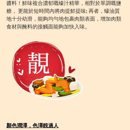
醬料！鮮味複合濃郁嘅蠔汁精華，相對於單調嘅鹽
糖， 更能於短時間內將肉提鮮提味; 再者，蠔油質
地十分幼滑，能夠均勻地包裹肉類表面，增加肉類
食材與醃料的接觸面能夠加快入味。
顏色潤澤，色澤靚過人