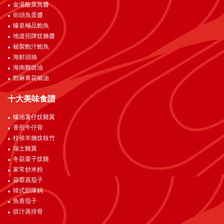
金湯酸菜魚醬
街頭魚蛋醬
蠔皇極品鮑魚
地道招牌炆腩醬
秘製鮑汁鮑魚
海鮮頭抽
海南雞豉油
勁麻青花椒油
十大美味食譜
蠔油薯仔炆雞翼
香煎牛仔骨
柱侯羊腩炆枝竹
瑞士雞翼
冬菇栗子炆雞
家常炒米粉
蒜蓉蒸茄子
韓式部隊鍋
魚香茄子
豉汁蒸排骨