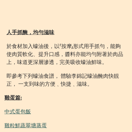
人手抓醃，均勻滋味
於食材加入蠔油後，以「按摩」形式用手抓勻，能夠
使肉質軟化、提升口感，醬料亦能均勻附著於肉品
上，味道更深層滲透，完美吸收蠔油鮮味。
即參考下列蠔油食譜， 體驗
李錦記
蠔油醃肉快靚
正， 一支到味的方便﹑快捷﹑滋味。
雞蛋篇:
中式蛋包飯
雞粒鮮蔬翠塘蒸蛋