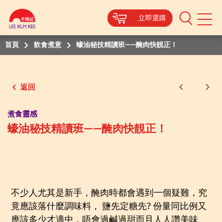
立即選購
立即選購
立即選購
立即選購
Mobile
Menu
首頁
飲食煮意
蠔油秘技精讀班——醃肉快靚正！
返回
煮食靈感
蠔油秘技精讀班——醃肉快靚正！
不少人尤其是新手，醃肉時都會遇到一個疑難，究
竟應該落什麼調味料，
鹽先定糖先
?
份量同比例又
應該多
少才
適中，唔會過鹹過甜而且人人讚
美
味