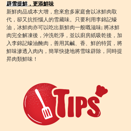
辟雪提鮮
，
更添
鮮味
新鮮肉品成本大增，愈來愈多家庭會以冰鮮肉取
代，卻又抗拒惱人的雪藏味。只要利用李錦記蠔
油，冰鮮肉亦可以吃出新鮮肉一般嘅滋味; 將冰鮮
肉完全解凍後，沖洗乾淨，並以廚房紙吸乾後，加
入李錦記蠔油醃肉，善用其鹹、香、鮮的特質，將
鮮味滲透入肉內，簡單快捷地將雪味辟除，同時提
昇肉類鮮味！