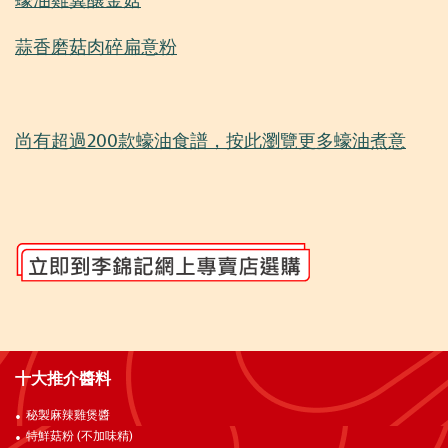
蠔油雞翼釀金菇
蒜香磨菇肉碎扁意粉
尚有超過200款蠔油食譜，按此瀏覽更多蠔油煮意
十大推介醬料
秘製麻辣雞煲醬
特鮮菇粉 (不加味精)