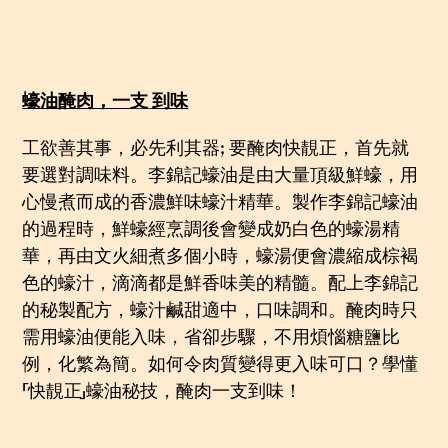
蠔油醃肉，一
支
到味
工欲善其事，必先利其器; 要醃肉快靚正，首先就
要選對調味料。
李錦記蠔油
是由大量頂級鮮蠔，用
心慢煮而成的香濃鮮味蠔汁精華。製作
李錦記蠔油
的過程時，鮮蠔經烹調後會變成奶白色的蠔湯精
華，再由文火細煮多個小時，蠔湯便會濃縮成棕褐
色的蠔汁，滴滴都是鮮香味美的精髓。配上李錦記
的秘製配方，蠔汁鹹甜適中，口味調和。醃肉時只
需用蠔油便能入味，省卻步驟，不用煩惱糖鹽比
例，化繁為簡。如何令肉質變得更入味可口？學懂
「快靚正」蠔油秘技，醃肉一支到味！