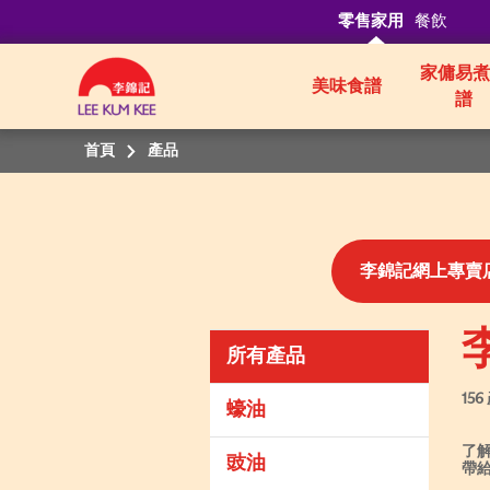
零售家用
餐飲
家傭易煮
美味食譜
譜
首頁
產品
李錦記網上專賣
所有產品
156
蠔油
了
豉油
帶