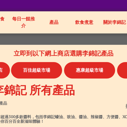
食
每日一餸推
產品
飲食煮意
關於李錦記
介
立即到以下網上商店選購李錦記產品
店
百佳超級市場
惠康超級市場
李錦記 所有產品
 產品
解超過300多款醬料，包括李錦記蠔油、豉油、醬油、辣椒醬、方便醬、X
給你百分百全新滋味體驗！