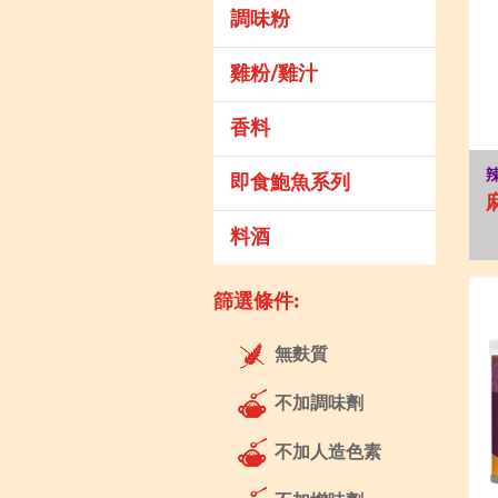
調味粉
雞粉/雞汁
香料
即食鮑魚系列
料酒
篩選條件:
無麩質
不加調味劑
不加人造色素