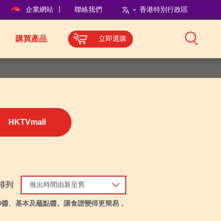
企業網站
聯絡我們
香港特別行政區
購買產品
立即選購
HKTVmall
排列
推出時間由新至舊
O醬、基本及蘸點醬。讓食譜變得更簡易，