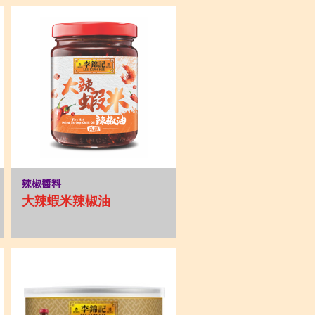
辣椒醬料
大辣蝦米辣椒油