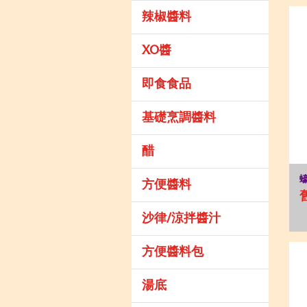
辣椒醬料
XO醬
即食食品
基礎烹調醬料
醋
方便醬料
沙律/涼拌醬汁
方便醬料包
湯底