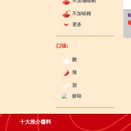
不加增味劑
不加味精
更多
口味:
酸
辣
甜
鮮味
十大推介醬料