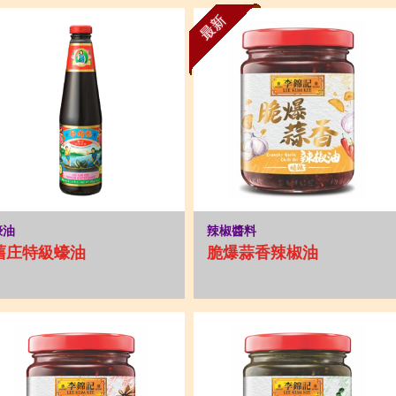
最新
蠔油
辣椒醬料
舊庄特級蠔油
脆爆蒜香辣椒油