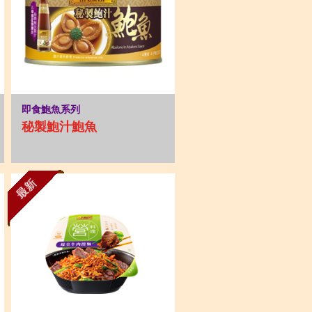
即食鮑魚系列
秘製鮑汁鮑魚
最新