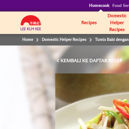
Homecook
Food Ser
Domestic
Recipes
Helper
Recipes
Home
Domestic Helper Recipes
Tumis Babi denga
KEMBALI