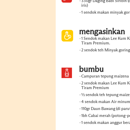
330gr Daging Babi Sirloin (d
iris)
1 sendok makan minyak gor
mengasinkan
1 Sendok makan Lee Kum K
Tiram Premium.
2 sendok teh Minyak goring
bumbu
Campuran tepung maizena
2 sendok makan Lee Kum K
Tiram Premium
½ sendok teh tepung maiz
4 sendok makan Air minu
110gr Daun Bawang (di paru
1bh Cabai merah (potong-p
1 sendok makan anggur ber