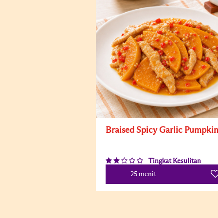
Braised Spicy Garlic Pumpki
Tingkat Kesulitan
25 menit