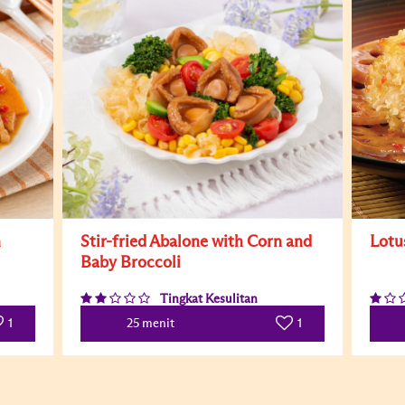
n
Stir-fried Abalone with Corn and
Lotu
Baby Broccoli
Tingkat Kesulitan
1
1
25 menit