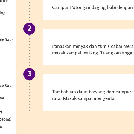
i iris-
Campur Potongan daging babi denga
ing
ee Saus
Panaskan minyak dan tumis cabai mera
masak sampai matang. Tuangkan anggu
ee Saus
Tambahkan daun bawang dan campuran
ena
rata. Masak sampai mengental
m
t)
otong)
as