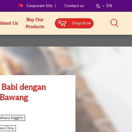
Corporate Site
Contact us
EN
Buy Our
About Us
Shop Now
Products
 Babi dengan
 Bawang