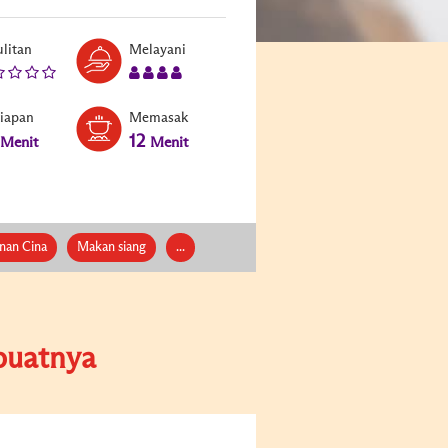
litan
Melayani
siapan
Memasak
12
Menit
Menit
nan Cina
Makan siang
...
uatnya