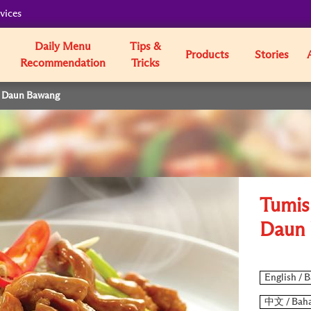
vices
Daily Menu
Tips &
Products
Stories
Recommendation
Tricks
n Daun Bawang
Tumis
Daun