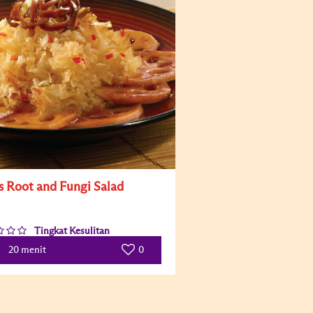
s Root and Fungi Salad
Tingkat Kesulitan
0
20 menit