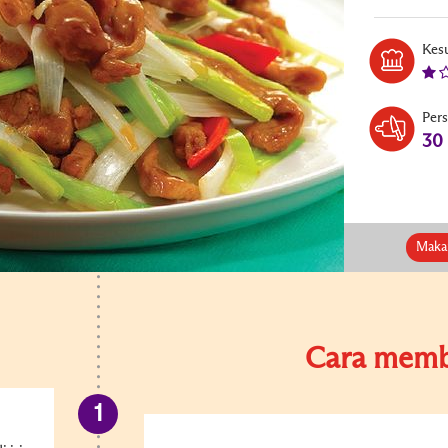
Kesu
Per
30
Maka
Cara memb