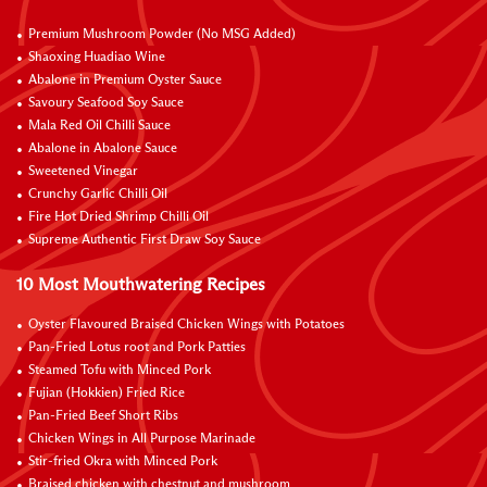
Premium Mushroom Powder (No MSG Added)
Shaoxing Huadiao Wine
Abalone in Premium Oyster Sauce
Savoury Seafood Soy Sauce
Mala Red Oil Chilli Sauce
Abalone in Abalone Sauce
Sweetened Vinegar
Crunchy Garlic Chilli Oil
Fire Hot Dried Shrimp Chilli Oil
Supreme Authentic First Draw Soy Sauce
10 Most Mouthwatering Recipes
Oyster Flavoured Braised Chicken Wings with Potatoes
Pan-Fried Lotus root and Pork Patties
Steamed Tofu with Minced Pork
Fujian (Hokkien) Fried Rice
Pan-Fried Beef Short Ribs
Chicken Wings in All Purpose Marinade
Stir-fried Okra with Minced Pork
Braised chicken with chestnut and mushroom