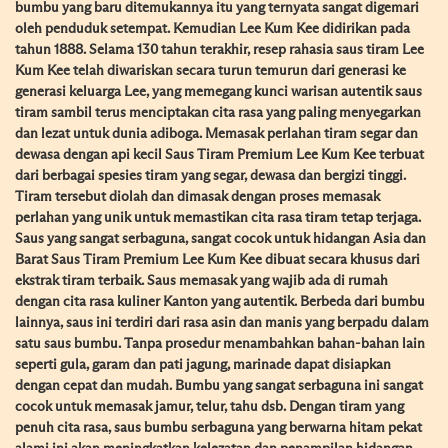
bumbu yang baru ditemukannya itu yang ternyata sangat digemari
oleh penduduk setempat. Kemudian Lee Kum Kee didirikan pada
tahun 1888. Selama 130 tahun terakhir, resep rahasia saus tiram Lee
Kum Kee telah diwariskan secara turun temurun dari generasi ke
generasi keluarga Lee, yang memegang kunci warisan autentik saus
tiram sambil terus menciptakan cita rasa yang paling menyegarkan
dan lezat untuk dunia adiboga. Memasak perlahan tiram segar dan
dewasa dengan api kecil Saus Tiram Premium Lee Kum Kee terbuat
dari berbagai spesies tiram yang segar, dewasa dan bergizi tinggi.
Tiram tersebut diolah dan dimasak dengan proses memasak
perlahan yang unik untuk memastikan cita rasa tiram tetap terjaga.
Saus yang sangat serbaguna, sangat cocok untuk hidangan Asia dan
Barat Saus Tiram Premium Lee Kum Kee dibuat secara khusus dari
ekstrak tiram terbaik. Saus memasak yang wajib ada di rumah
dengan cita rasa kuliner Kanton yang autentik. Berbeda dari bumbu
lainnya, saus ini terdiri dari rasa asin dan manis yang berpadu dalam
satu saus bumbu. Tanpa prosedur menambahkan bahan-bahan lain
seperti gula, garam dan pati jagung, marinade dapat disiapkan
dengan cepat dan mudah. Bumbu yang sangat serbaguna ini sangat
cocok untuk memasak jamur, telur, tahu dsb. Dengan tiram yang
penuh cita rasa, saus bumbu serbaguna yang berwarna hitam pekat