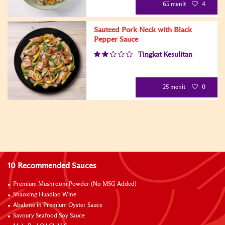
65 menit
4
Sauteed Pork Neck with Black
Pepper Sauce
Tingkat Kesulitan
25 menit
0
10 Recommended Sauces
Premium Mushroom Powder (No MSG Added)
Shaoxing Huadiao Wine
Abalone in Premium Oyster Sauce
Savoury Seafood Soy Sauce