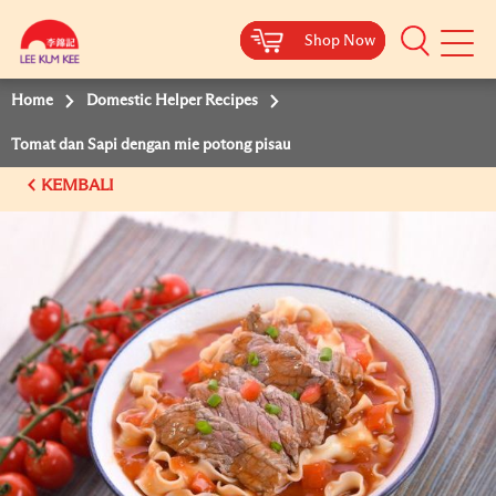
Shop Now
Shop Now
Shop Now
Shop Now
Mobile
Menu
Home
Domestic Helper Recipes
Tomat dan Sapi dengan mie potong pisau
KEMBALI