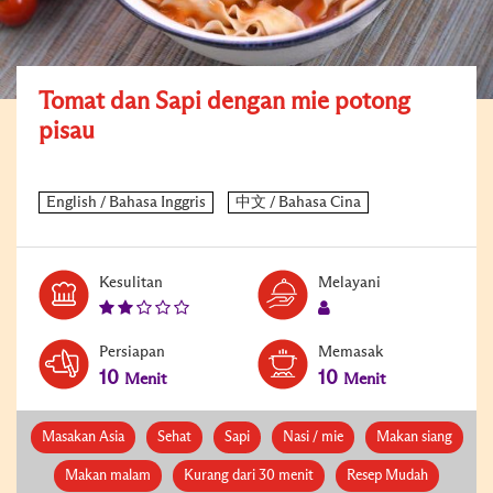
Tomat dan Sapi dengan mie potong
pisau
Kesulitan
Melayani
Persiapan
Memasak
10
10
Menit
Menit
Masakan Asia
Sehat
Sapi
Nasi / mie
Makan siang
Makan malam
Kurang dari 30 menit
Resep Mudah