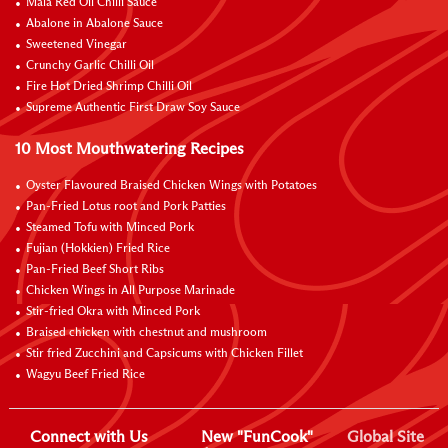
Mala Red Oil Chilli Sauce
Abalone in Abalone Sauce
Sweetened Vinegar
Crunchy Garlic Chilli Oil
Fire Hot Dried Shrimp Chilli Oil
Supreme Authentic First Draw Soy Sauce
10 Most Mouthwatering Recipes
Oyster Flavoured Braised Chicken Wings with Potatoes
Pan-Fried Lotus root and Pork Patties
Steamed Tofu with Minced Pork
Fujian (Hokkien) Fried Rice
Pan-Fried Beef Short Ribs
Chicken Wings in All Purpose Marinade
Stir-fried Okra with Minced Pork
Braised chicken with chestnut and mushroom
Stir fried Zucchini and Capsicums with Chicken Fillet
Wagyu Beef Fried Rice
Connect with Us
New "FunCook"
Global Site