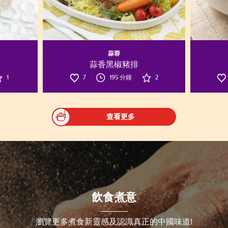
蒜蓉
蒜香黑椒豬排
1
7
195 分鐘
2
查看更多
飲食煮意
瀏覽更多煮食新靈感及認識真正的中國味道!