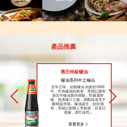
產品推薦
舊庄特級蠔油
蠔油系列中之極品
百年正味 始創蠔油 始創於1888
年，作為蠔油始創者，李錦記擁有
過百年蠔油製作經驗，對嚴選鮮
蠔、熬煮蠔汁工藝、調配味道等不
斷精益求精。蠔油誕生，始於偶
然，李錦記創辦人李錦裳，於某日
煮蠔，因忙碌而...
查看更多