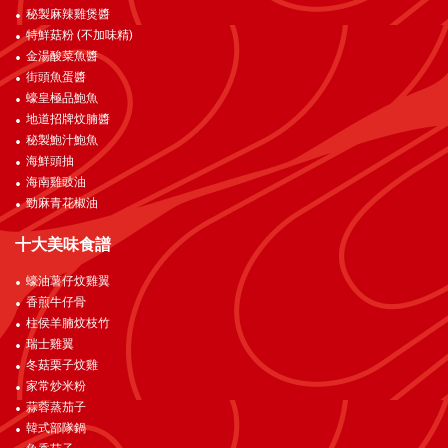
秘製麻辣雞煲醬
特鮮菇粉 (不加味精)
金湯酸菜魚醬
街頭魚蛋醬
蠔皇極品鮑魚
地道招牌炆腩醬
秘製鮑汁鮑魚
海鮮頭抽
海南雞豉油
勁麻青花椒油
十大美味食譜
蠔油薯仔炆雞翼
香煎牛仔骨
柱侯羊腩炆枝竹
瑞士雞翼
冬菇栗子炆雞
家常炒米粉
蒜蓉蒸茄子
韓式部隊鍋