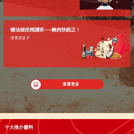
蠔油秘技精讀班——醃肉快靚正！
查看更多
查看更多
十大推介醬料