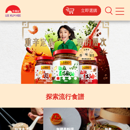
立即選購
立即選購
立即選購
立即選購
Mobile
Menu
Authentic
Asian
Sauces
}
探索流行食譜
快速食譜
無國界料理
晚餐