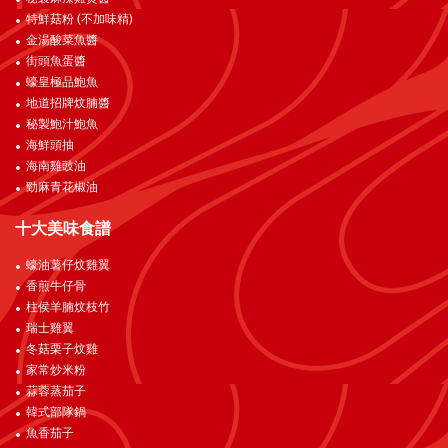
特鮮菇粉 (不加味精)
金湯酸菜魚醬
街頭魚蛋醬
蠔皇極品鮑魚
地道招牌炆腩醬
秘製鮑汁鮑魚
海鮮頭抽
海南雞豉油
勁麻青花椒油
十大美味食譜
蠔油薯仔炆雞翼
香煎牛仔骨
柱侯羊腩炆枝竹
瑞士雞翼
冬菇栗子炆雞
家常炒米粉
蒜蓉蒸茄子
韓式部隊鍋
魚香茄子