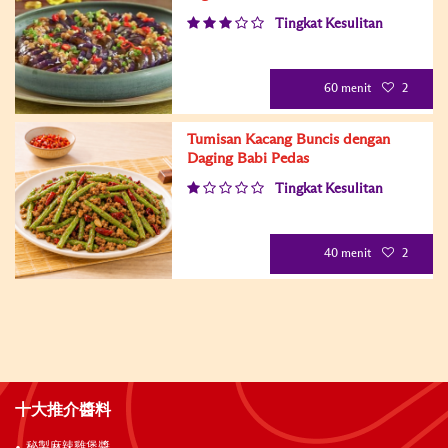
Tingkat Kesulitan
60 menit
2
Tumisan Kacang Buncis dengan
Daging Babi Pedas
Tingkat Kesulitan
40 menit
2
十大推介醬料
秘製麻辣雞煲醬