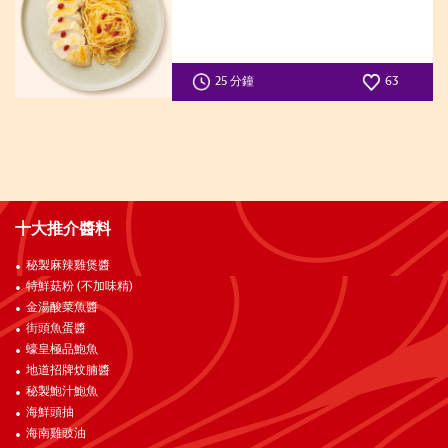
25 分鐘
63
十大推介醬料
秘製麻辣雞煲醬
特鮮菇粉 (不加味精)
金湯酸菜魚醬
街頭魚蛋醬
蠔皇極品鮑魚
地道招牌炆腩醬
秘製鮑汁鮑魚
海鮮頭抽
海南雞豉油