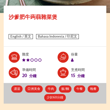
沙爹肥牛蒟蒻雜菜煲
Level:
Serves:
難度
份量
2
1
準備時間
烹煮時間
20
15
分鐘
分鐘
濃湯
亞洲美食
牛肉
飯/麵
午餐
晚餐
少於60分鐘