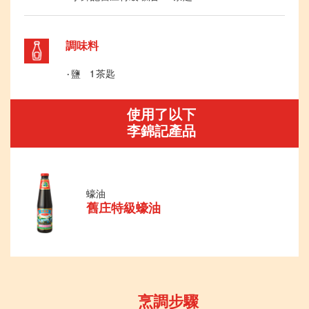
調味料
鹽 1 茶匙
使用了以下
李錦記產品
蠔油
舊庄特級蠔油
烹調步驟