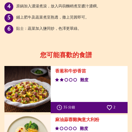
原鍋加入濃湯煮滾，放入蒟蒻麵稍煮至醬汁濃稠。
鋪上肥牛及蔬菜煮至熟透，撒上芫茜即可。
貼士：蔬菜加入鹽同炒，色澤更翠綠。
您可能喜歡的食譜
香葱和牛炒香苗
難度
35 分鐘
2
麻油蒜蓉雞胸意大利粉
難度