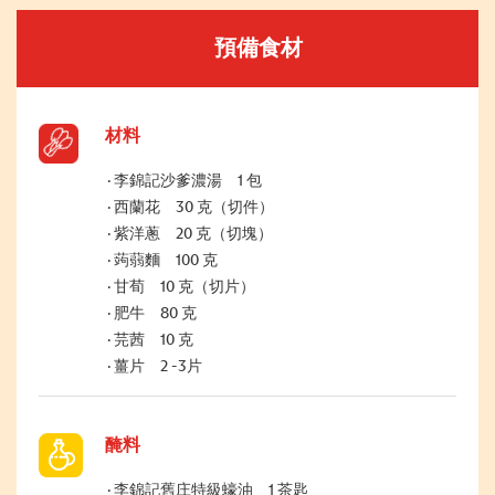
預備食材
材料
李錦記沙爹濃湯 1 包
西蘭花 30 克（切件）
紫洋蔥 20 克（切塊）
蒟蒻麵 100 克
甘荀 10 克（切片）
肥牛 80 克
芫茜 10 克
薑片 2 -3片
醃料
李錦記舊庄特級蠔油 1 茶匙