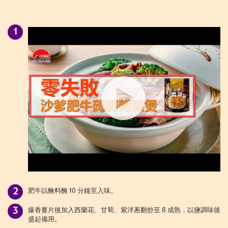
肥牛以醃料醃 10 分鐘至入味。
爆香薑片後加入西蘭花、甘荀、紫洋蔥翻炒至 8 成熟，以鹽調味後
盛起備用。