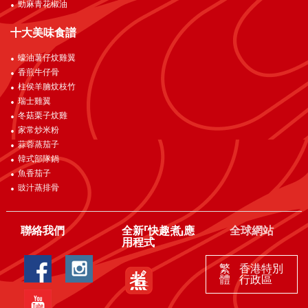
勁麻青花椒油
十大美味食譜
蠔油薯仔炆雞翼
香煎牛仔骨
柱侯羊腩炆枝竹
瑞士雞翼
冬菇栗子炆雞
家常炒米粉
蒜蓉蒸茄子
韓式部隊鍋
魚香茄子
豉汁蒸排骨
聯絡我們
全新「快趣煮」應
全球網站
用程式
繁
香港特別
體
行政區