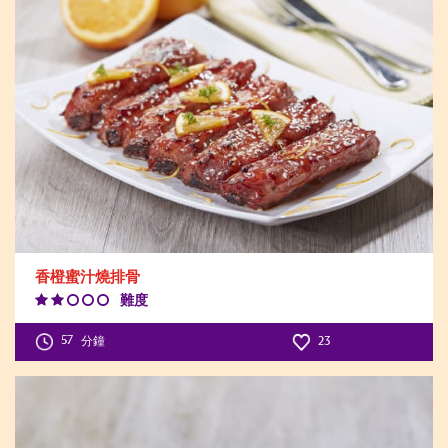
香橙蜜汁燒排骨
難度
Difficulty
Level:2
57
分鐘
23