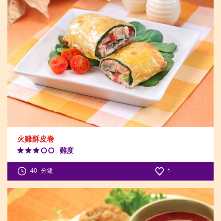
火雞酥皮卷
難度
Difficulty
Level:3
40
分鐘
1