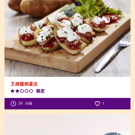
叉燒醬焗薯皮
難度
Difficulty
Level:2
30
分鐘
1