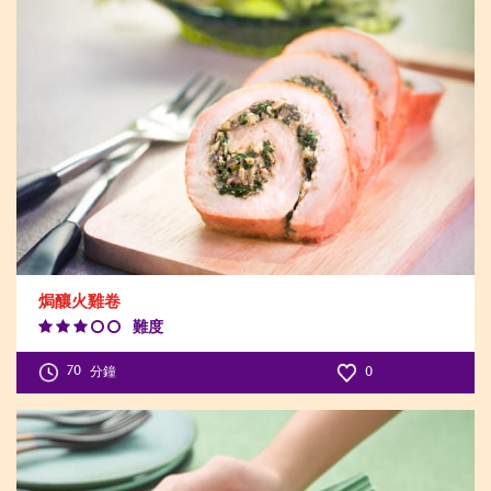
焗釀火雞卷
難度
Difficulty
Level:3
70
分鐘
0