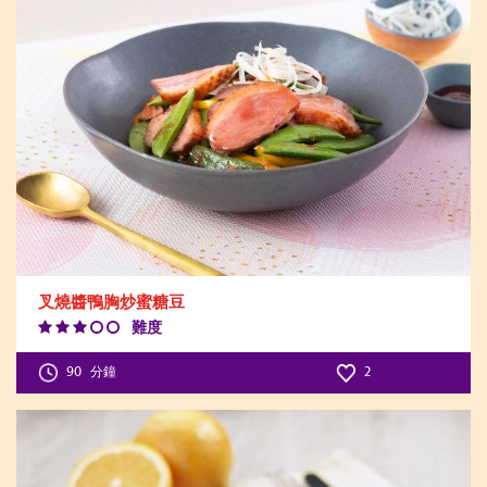
叉燒醬鴨胸炒蜜糖豆
難度
Difficulty
Level:3
90
分鐘
2