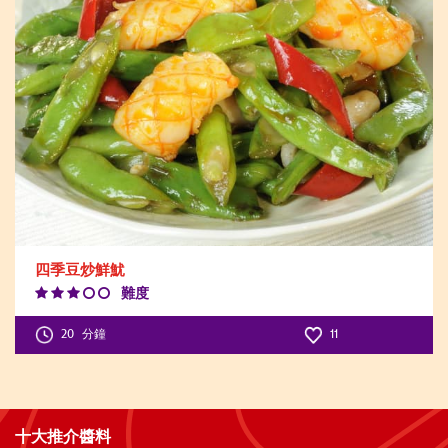
四季豆炒鮮魷
難度
Difficulty
Level:3
20
分鐘
11
十大推介醬料