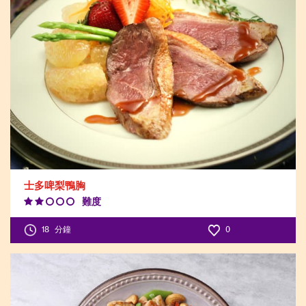
士多啤梨鴨胸
難度
Difficulty
Level:2
18
分鐘
0