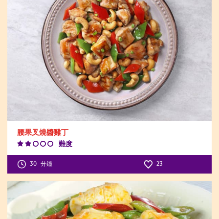
腰果叉燒醬雞丁
難度
Difficulty
Level:2
30
分鐘
23