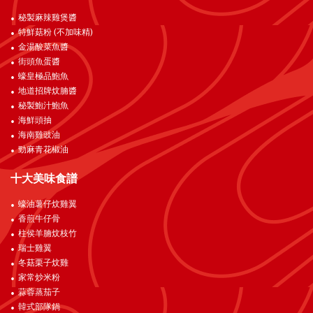
秘製麻辣雞煲醬
特鮮菇粉 (不加味精)
金湯酸菜魚醬
街頭魚蛋醬
蠔皇極品鮑魚
地道招牌炆腩醬
秘製鮑汁鮑魚
海鮮頭抽
海南雞豉油
勁麻青花椒油
十大美味食譜
蠔油薯仔炆雞翼
香煎牛仔骨
柱侯羊腩炆枝竹
瑞士雞翼
冬菇栗子炆雞
家常炒米粉
蒜蓉蒸茄子
韓式部隊鍋