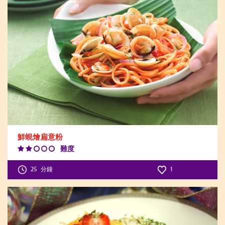
鮮蜆燴扁意粉
難度
Difficulty
Level:2
25
分鐘
1