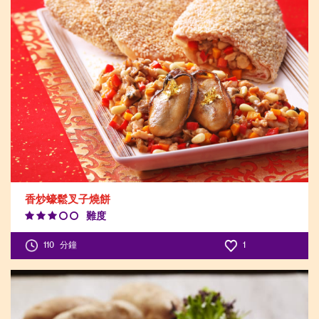
香炒蠔鬆叉子燒餅
難度
Difficulty
Level:3
110
分鐘
1