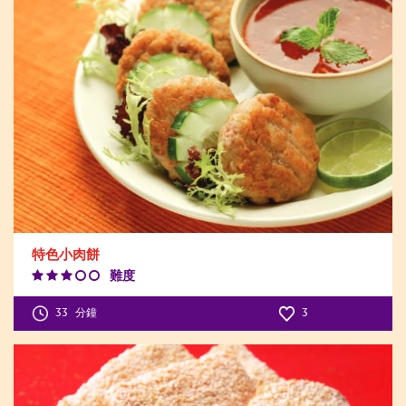
特色小肉餅
難度
Difficulty
Level:3
33
分鐘
3