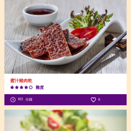
蜜汁豬肉乾
難度
Difficulty
Level:4
103
分鐘
6