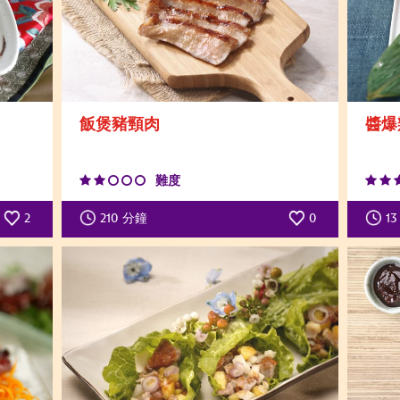
飯煲豬頸肉
醬爆
難度
2
210
分鐘
0
13