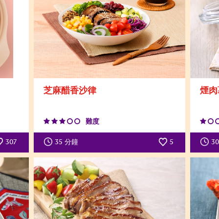
芝麻醋香沙律
煙肉
難度
307
35
分鐘
5
30