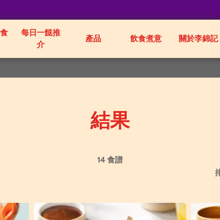
食
每日一餸推
產品
飲食煮意
關於李錦記
介
結果
14 食譜