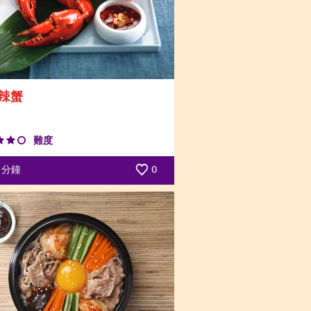
辣蟹
難度
分鐘
0