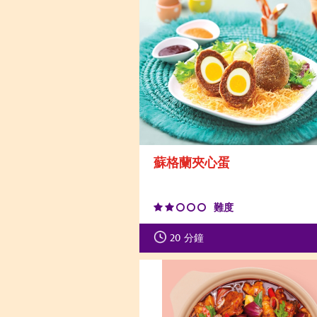
蘇格蘭夾心蛋
難度
20
分鐘