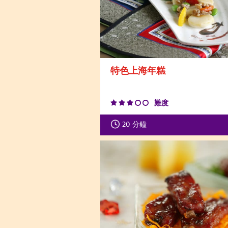
特色上海年糕
難度
20
分鐘