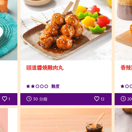
頭道醬燒雞肉丸
香辣
難度
1
30
分鐘
12
20