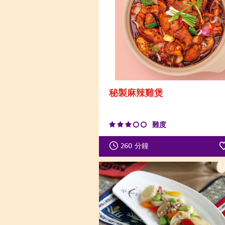
秘製麻辣雞煲
難度
260
分鐘