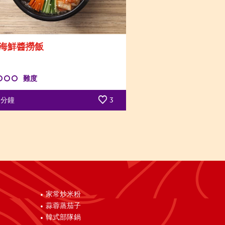
海鮮醬撈飯
難度
分鐘
3
家常炒米粉
蒜蓉蒸茄子
韓式部隊鍋