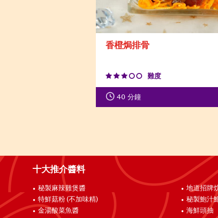
香橙焗排骨
難度
40
分鐘
十大推介醬料
秘製麻辣雞煲醬
地道招牌
特鮮菇粉 (不加味精)
秘製鮑汁
金湯酸菜魚醬
海鮮頭抽