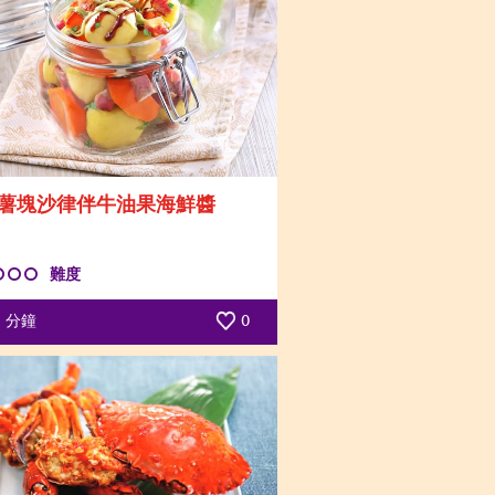
薯塊沙律伴牛油果海鮮醬
難度
分鐘
0