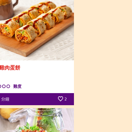
雞肉蛋餅
難度
分鐘
2