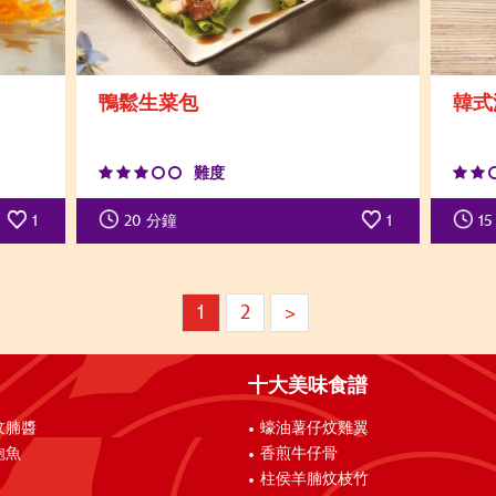
鴨鬆生菜包
韓式
難度
1
20
分鐘
1
15
1
2
>
十大美味食譜
炆腩醬
蠔油薯仔炆雞翼
鮑魚
香煎牛仔骨
柱侯羊腩炆枝竹