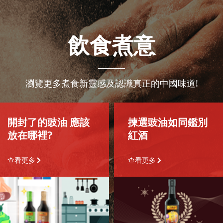
飲食煮意
瀏覽更多煮食新靈感及認識真正的中國味道!
開封了的豉油 應該
揀選豉油如同鑑別
放在哪裡?
紅酒
查看更多
查看更多