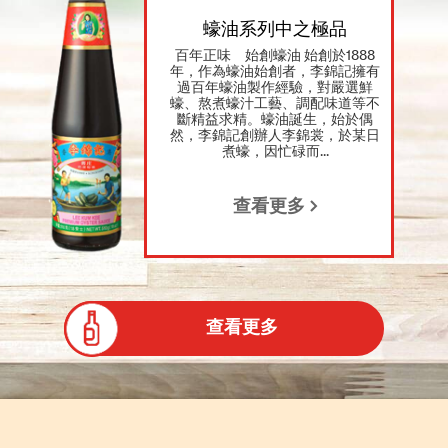
蠔油系列中之極品
百年正味 始創蠔油 始創於1888
年，作為蠔油始創者，李錦記擁有
過百年蠔油製作經驗，對嚴選鮮
蠔、熬煮蠔汁工藝、調配味道等不
斷精益求精。蠔油誕生，始於偶
然，李錦記創辦人李錦裳，於某日
煮蠔，因忙碌而...
查看更多
查看更多