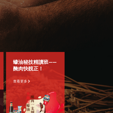
蠔油秘技精讀班——
醃肉快靚正！
查看更多