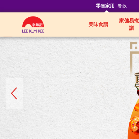
零售家用
餐飲
家傭易煮
美味食譜
譜
Authentic
Asian
Sauces