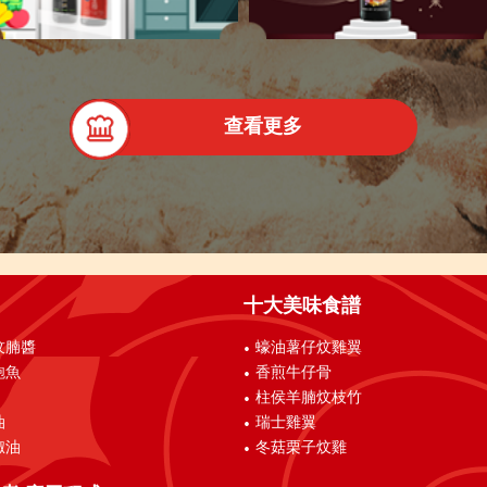
查看更多
十大美味食譜
炆腩醬
蠔油薯仔炆雞翼
鮑魚
香煎牛仔骨
柱侯羊腩炆枝竹
油
瑞士雞翼
椒油
冬菇栗子炆雞