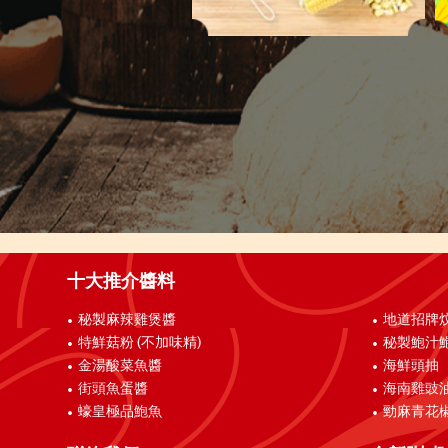
十大推介醬料
秘製麻辣雞煲醬
地道招牌
特鮮菇粉 (不加味精)
秘製鮑汁
金湯酸菜魚醬
海鮮頭抽
街頭魚蛋醬
海南雞豉
蠔皇極品鮑魚
勁麻青花