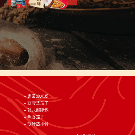
家常炒米粉
蒜蓉蒸茄子
韓式部隊鍋
魚香茄子
豉汁蒸排骨