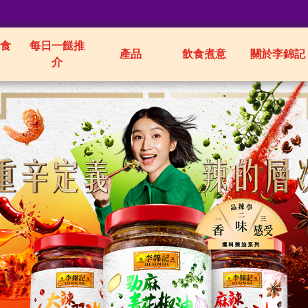
食
每日一餸推
產品
飲食煮意
關於李錦記
介