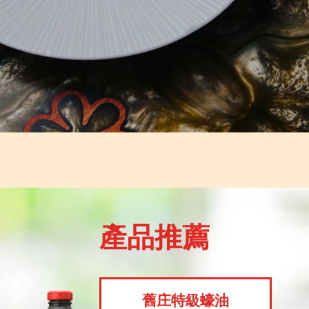
產品推薦
舊庄特級蠔油