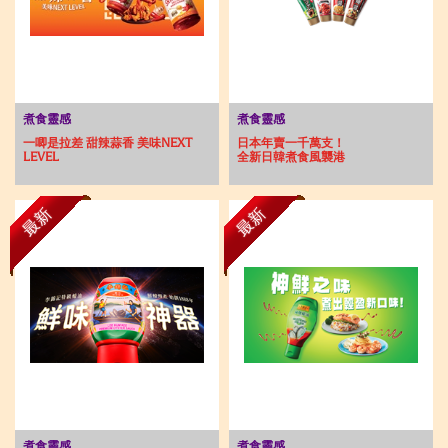
煮食靈感
煮食靈感
一唧是拉差 甜辣蒜香 美味NEXT
日本年賣一千萬支！
LEVEL
全新日韓煮食風襲港
最新
最新
煮食靈感
煮食靈感