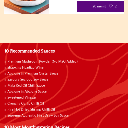
20 menit
2
10 Recommended Sauces
Premium Mushroom Powder (No MSG Added)
Shaoxing Huadiao Wine
Abalone in Premium Oyster Sauce
Savoury Seafood Soy Sauce
Mala Red Oil Chilli Sauce
Abalone in Abalone Sauce
Sweetened Vinegar
Crunchy Garlic Chilli Oil
Fire Hot Dried Shrimp Chilli Oil
Supreme Authentic First Draw Soy Sauce
10 Most Mouthwatering Recipes