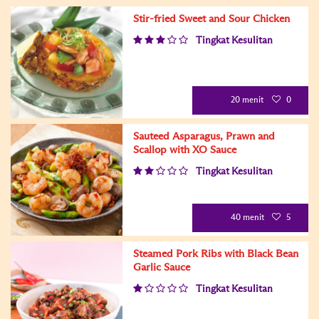
Stir-fried Sweet and Sour Chicken
Tingkat Kesulitan
20 menit
0
Sauteed Asparagus, Prawn and
Scallop with XO Sauce
Tingkat Kesulitan
40 menit
5
Steamed Pork Ribs with Black Bean
Garlic Sauce
Tingkat Kesulitan