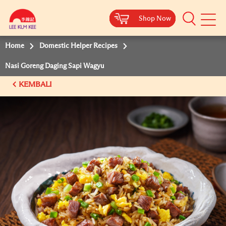
Shop Now
Shop Now
Shop Now
Shop Now
Mobile
Menu
Home
Domestic Helper Recipes
Nasi Goreng Daging Sapi Wagyu
KEMBALI