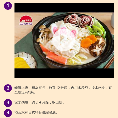
蠔灑上鹽，梢為拌勻，放置 10 分鐘，再用水浸泡，換水兩次，直
至蠔沒有「潺」。
滾水灼蠔，約 2-4 分鐘，取出蠔。
混合水和日式豬骨濃縮湯底。