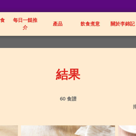
食
每日一餸推
產品
飲食煮意
關於李錦記
介
結果
60 食譜