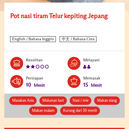
Pot nasi tiram Telur kepiting Jepang
Level:
Serves:
Kesulitan
Melayani
2
2
Persiapan
Memasak
10
15
Menit
Menit
Masakan Asia
Makanan laut
Nasi / mie
Makan siang
Makan malam
Kurang dari 30 menit