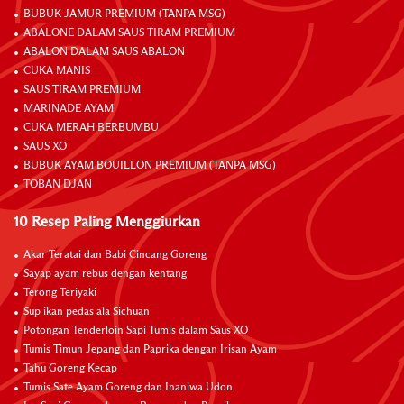
BUBUK JAMUR PREMIUM (TANPA MSG)
ABALONE DALAM SAUS TIRAM PREMIUM
ABALON DALAM SAUS ABALON
CUKA MANIS
SAUS TIRAM PREMIUM
MARINADE AYAM
CUKA MERAH BERBUMBU
SAUS XO
BUBUK AYAM BOUILLON PREMIUM (TANPA MSG)
TOBAN DJAN
10 Resep Paling Menggiurkan
Akar Teratai dan Babi Cincang Goreng
Sayap ayam rebus dengan kentang
Terong Teriyaki
Sup ikan pedas ala Sichuan
Potongan Tenderloin Sapi Tumis dalam Saus XO
Tumis Timun Jepang dan Paprika dengan Irisan Ayam
Tahu Goreng Kecap
Tumis Sate Ayam Goreng dan Inaniwa Udon