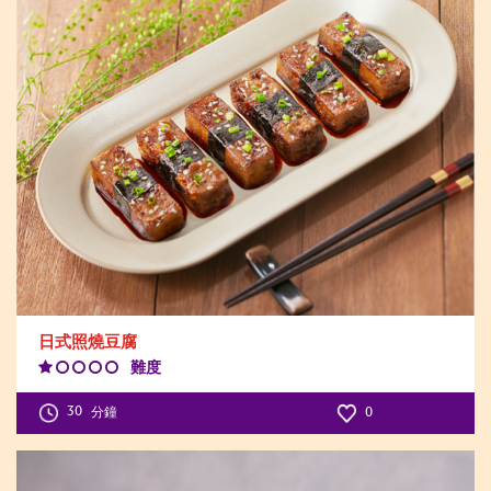
日式照燒豆腐
難度
Difficulty
Level:1
30
分鐘
0