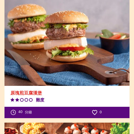
原塊煎豆腐漢堡
難度
Difficulty
Level:2
40
分鐘
0