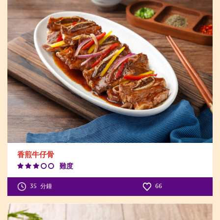
香煎牛仔骨
難度
Difficulty
Level:3
35
分鐘
66