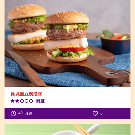
原塊煎豆腐漢堡
難度
Difficulty
Level:2
40
分鐘
0