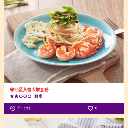
蠔油蛋黃醬大蝦意粉
難度
Difficulty
Level:2
30
分鐘
0