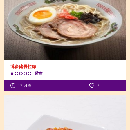
博多豬骨拉麵
難度
Difficulty
Level:1
30
分鐘
0