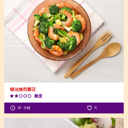
蠔油燴西蘭花
難度
Difficulty
Level:2
20
分鐘
11