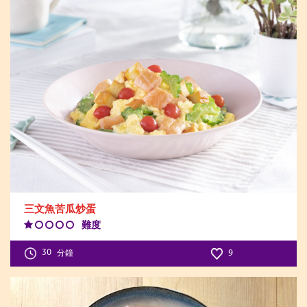
三文魚苦瓜炒蛋
難度
Difficulty
Level:1
30
分鐘
9